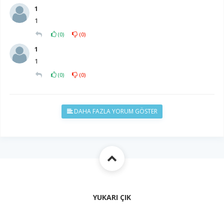
1
1
(
0
)
(
0
)
1
1
(
0
)
(
0
)
DAHA FAZLA YORUM GÖSTER
YUKARI ÇIK