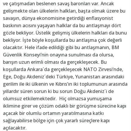
ve çatışmadan beslenen savaş baronları var. Ancak
gelişmekte olan ülkelerin halkları, başta olmak üzere bu
savaşın, dünya ekonomisine getirdiği enflasyonist
baskının acısını yaşayan halklar da bu antlaşmayı dört
gözle bekliyor. Üstelik gelişmiş ülkelerin halkları da bunu
bekliyor. İşte böyle koşullarda bu antlaşma çok değerli
olacaktır. Hele ifade edildiği gibi bu antlaşmanın, BM
Güvenlik Konseyi’nin onayına sunulması da olursa,
barışın uzun erimli olması da gerçekleşecek. Bu
koşullarda Ankara´da gerçekleşecek NATO Zirvesi’nde,
Ege, Doğu Akdeniz´deki Türkiye, Yunanistan arasındaki
gerilim ile iki ülkenin ve Kıbrıs’ın iki toplumunun arasında
yıllardır süren sorun ki bu sorun Doğu Akdeniz´i de
olumsuz etkilemektedir. Hiç olmazsa yumuşama
iklimine girer ve çözüm odaklı bir görüşme sürecine kapı
açacak bir olumlu ortamın yaratılmasına katkı
sağlayabilirse bölge için çok yararlı süreçlere kapı
açılacaktır.