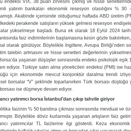
u endeksi VIX, 38 puan zirvesini çıkmış ve hisse senetlerind
mli yatırım bankaları ekonomik resesyon olasılığını % 
amıştı. Akabinde içerisinde olduğumuz haftada ABD üretim (P
lkedeki perakende satışların yüksek gelmesi resesyon endişel
alar yükselmeye başladı. Buna ek olarak 18 Eylül 2024 tarih
antısında faiz indirimlerinin başlamasına kesin gözle bakılırke
mal olarak görülüyor. Böylelikle İngiltere, Avrupa Birliği’nden 
tim talebin artmasını ve hisse senetleri değerlerinin yükselmesi 
Borsa’da yaşanan düşüşler sonrasında endeks psikolojik eşik 
m ediyor. Türkiye satın alma yöneticileri endeksi (PMI) ise ha
üğü için ekonomide mevcut konjonktür daralma trendi izliyo
sel borsalar “V” şeklinde toparlanırken Türk borsası düştüğü
borsası ise düşmeye devam ediyor.
ncı yatırımcı borsa İstanbul’dan çıkıp tahvile giriyor
tika faizinin % 50 bandına çıkması sonrasında mevduat ve özel
rmıştır. Böylelikle döviz kurlarında yaşanan artışların faiz geti
ncı yatırımcılar TL faizlerine ilgi gösterdi. Keza ekonomi
tlerinde haftalık çıkışlar atmış ve borsadan çıkış yaşanarak devl