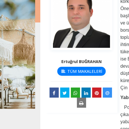
kork
Öne
başl
ve ü
bors
topl
ihti
tüke
ise 
Ertuğrul BUĞRAHAN
deva
TÜM MAKALELERİ
düşt
küre
Çin 
Yaba
Poli
çıka
yaba
sene