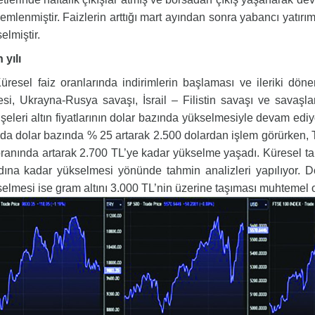
emlenmiştir. Faizlerin arttığı mart ayından sonra yabancı yatırı
elmiştir.
 yılı
sel faiz oranlarında indirimlerin başlaması ve ileriki döne
si, Ukrayna-Rusya savaşı, İsrail – Filistin savaşı ve savaşlar
şeleri altın fiyatlarının dolar bazında yükselmesiyle devam edi
da dolar bazında % 25 artarak 2.500 dolardan işlem görürken, 
ranında artarak 2.700 TL’ye kadar yükselme yaşadı. Küresel t
ına kadar yükselmesi yönünde tahmin analizleri yapılıyor. D
elmesi ise gram altını 3.000 TL’nin üzerine taşıması muhteme