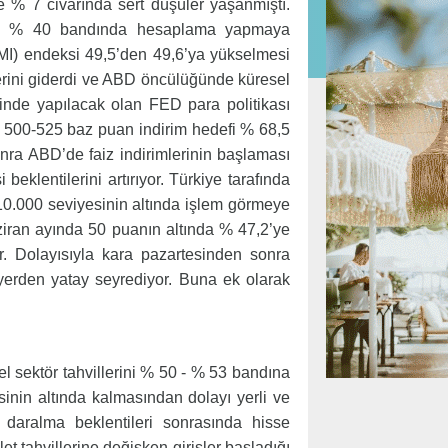
e % 7 civarında sert düşüler yaşanmıştı.
30 - % 40 bandında hesaplama yapmaya
MI) endeksi 49,5’den 49,6’ya yükselmesi
erini giderdi ve ABD öncülüğünde küresel
inde yapılacak olan FED para politikası
n, 500-525 baz puan indirim hedefi % 68,5
sonra ABD’de faiz indirimlerinin başlaması
beklentilerini artırıyor. Türkiye tarafında
10.000 seviyesinin altında işlem görmeye
ziran ayında 50 puanın altında % 47,2’ye
r. Dolayısıyla kara pazartesinden sonra
 yerden yatay seyrediyor. Buna ek olarak
 sektör tahvillerini % 50 - % 53 bandına
risinin altında kalmasından dolayı yerli ve
k daralma beklentileri sonrasında hisse
et tahvillerine değişken girişler başladığı