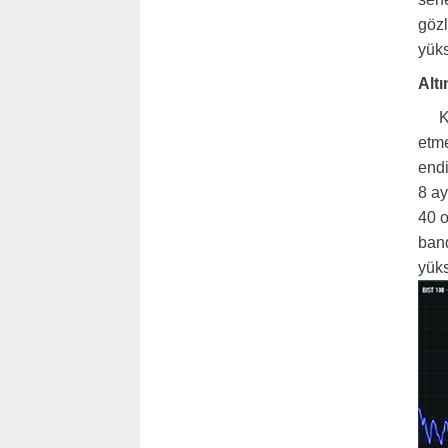
gözl
yüks
Altın
Küre
etme
endi
8 ay
40 o
band
yüks