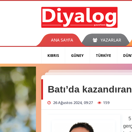
ANA SAYFA
YAZARLAR
KIBRIS
GÜNEY
TÜRKİYE
DÜN
Batı’da kazandıran 
26 Ağustos 2024, 09:27
159
5 Ağ
gerç