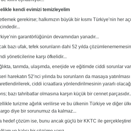
likle kendi evimizi temizleyelim
lemek gerekirse; halkımızın büyük bir kısmı Türkiye’nin her açı
ncindedir...
iye’nin garantörlüğünün devamından yanadır...
k bazı ufak, tefek sorunların dahi 52 yılda çözümlenememesin
i yöneticilerine karşı öfkelidir...
ıkta, tarımda, ulaşımda, enerjide ve eğitimde ciddi sorunlar vard
ri harekatın 52’nci yılında bu sorunların da masaya yatırılması 
retlendirilerek, ciddi icraatlara yönlendirilmesinin yararlı olacağ
ıs; bazı tahribatlar olmasına karşın küçük bir cennet parçasıdır..
likle turizme ağırlık verilirse ve bu ülkenin Türkiye ve diğer ülk
rgo diye bir sorunumuz da kalmaz...
hedef çözüm ise, bunu ancak güçlü bir KKTC ile gerçekleştirebil
lam ve kalıcı bir çözüme varız…