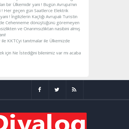
lan bir Ülkemidir yani ! Bugün Avrupa’nın
i ! Her geçen gün Saatlerce Elektrik
i ! İngilizlerin Kaçtığı Avrupalı Turistin
ğil de Cehenneme dönüştüğünü göremeyen
sizlikten ve Onarımsızlıktan nasibini almış
ni!
r ile KKTCyi tanıtmalar ile Ülkemizde
 için Ne İstediğini bilenimiz var mı acaba