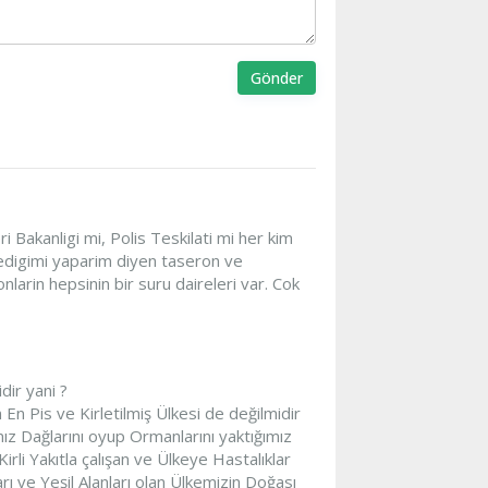
Gönder
ri Bakanligi mi, Polis Teskilati mi her kim
stedigimi yaparim diyen taseron ve
arin hepsinin bir suru daireleri var. Cok
dir yani ?
En Pis ve Kirletilmiş Ülkesi de değilmidir
mız Dağlarını oyup Ormanlarını yaktığımız
irli Yakıtla çalışan ve Ülkeye Hastalıklar
rı ve Yeşil Alanları olan Ülkemizin Doğası