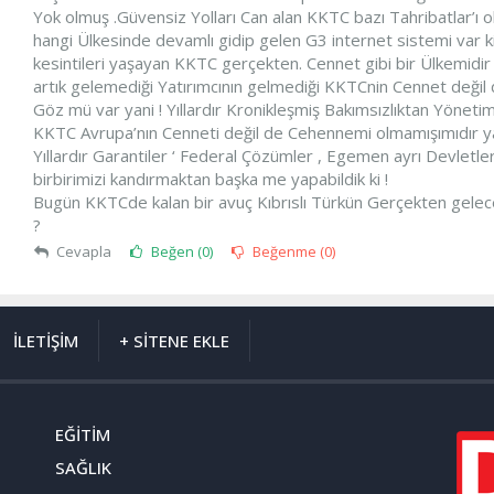
Yok olmuş .Güvensiz Yolları Can alan KKTC bazı Tahribatlar’ı o
hangi Ülkesinde devamlı gidip gelen G3 internet sistemi var k
kesintileri yaşayan KKTC gerçekten. Cennet gibi bir Ülkemidir yan
artık gelemediği Yatırımcının gelmediği KKTCnin Cennet de
Göz mü var yani ! Yıllardır Kronikleşmiş Bakımsızlıktan Yönetim
KKTC Avrupa’nın Cenneti değil de Cehennemi olmamışımıdır ya
Yıllardır Garantiler ‘ Federal Çözümler , Egemen ayrı Devletle
birbirimizi kandırmaktan başka me yapabildik ki !
Bugün KKTCde kalan bir avuç Kıbrıslı Türkün Gerçekten gelecek
?
Cevapla
Beğen (
0
)
Beğenme (
0
)
İLETİŞİM
+ SİTENE EKLE
EĞİTİM
SAĞLIK