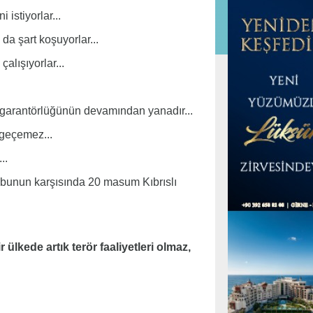
istiyorlar...
a şart koşuyorlar...
alışıyorlar...
li garantörlüğünün devamından yanadır...
zgeçemez...
..
bunun karşısında 20 masum Kıbrıslı
 ülkede artık terör faaliyetleri olmaz,