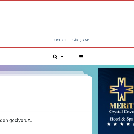
ÜYE OL
GİRİŞ YAP
den geçiyoruz...