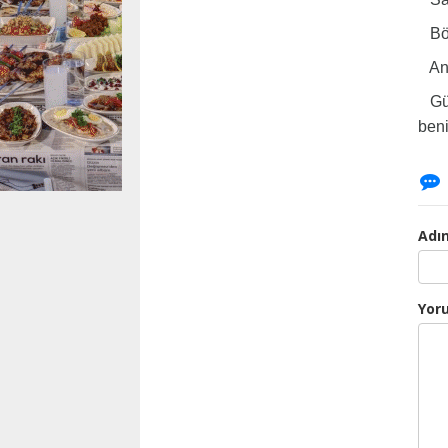
Böyl
Anc
Güve
ben
Adın
Yor