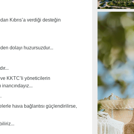
dan Kıbrıs’a verdiği desteğin
den dolayı huzursuzdur...
ır...
ve KKTC’li yöneticilerin
ı inancındayız...
.
elerle hava bağlantısı güçlendirilirse,
iriz...