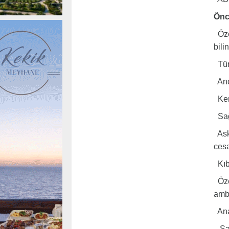
Önce
Özet
bili
Türk
Anca
Kend
Sağl
Aske
cesa
Kıbr
Özel
amba
Ana 
Sağ