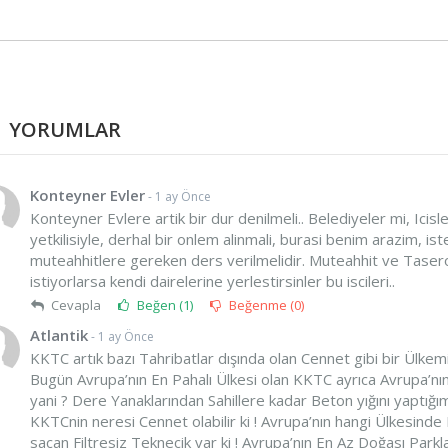
YORUMLAR
Konteyner Evler
- 1 ay Önce
Konteyner Evlere artik bir dur denilmeli.. Belediyeler mi, Icisle
yetkilisiyle, derhal bir onlem alinmali, burasi benim arazim, i
muteahhitlere gereken ders verilmelidir. Muteahhit ve Taseronl
istiyorlarsa kendi dairelerine yerlestirsinler bu iscileri..
Cevapla
Beğen (
1
)
Beğenme (
0
)
Atlantik
- 1 ay Önce
KKTC artık bazı Tahribatlar dışında olan Cennet gibi bir Ülkemi
Bugün Avrupa’nın En Pahalı Ülkesi olan KKTC ayrıca Avrupa’nın 
yani ? Dere Yanaklarından Sahillere kadar Beton yığını yaptığı
KKTCnin neresi Cennet olabilir ki ! Avrupa’nın hangi Ülkesinde K
saçan Filtresiz Teknecik var ki ! Avrupa’nın En Az Doğası Parkla