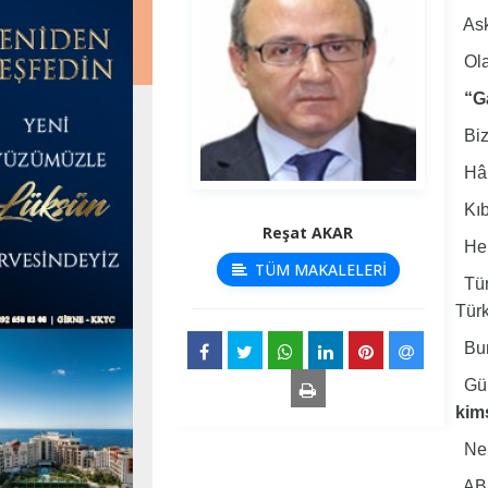
Aske
Olas
“G
Biz
Hâlb
Kıbr
Reşat AKAR
Hem 
TÜM MAKALELERİ
Türk
Türk
Bunu
Güne
kim
Ne v
AB d