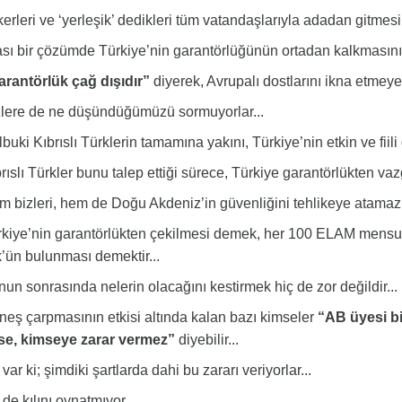
rleri ve ‘yerleşik’ dedikleri tüm vatandaşlarıyla adadan gitmesini 
ı bir çözümde Türkiye’nin garantörlüğünün ortadan kalkmasını d
arantörlük çağ dışıdır”
diyerek, Avrupalı dostlarını ikna etmeye ç
lere de ne düşündüğümüzü sormuyorlar...
uki Kıbrıslı Türklerin tamamına yakını, Türkiye’nin etkin ve fii
ıslı Türkler bunu talep ettiği sürece, Türkiye garantörlükten va
bizleri, hem de Doğu Akdeniz’in güvenliğini tehlikeye atamaz.
iye’nin garantörlükten çekilmesi demek, her 100 ELAM mensu
’ün bulunması demektir...
n sonrasında nelerin olacağını kestirmek hiç de zor değildir...
ş çarpmasının etkisi altında kalan bazı kimseler
“AB üyesi bir
se, kimseye zarar vermez”
diyebilir...
ar ki; şimdiki şartlarda dahi bu zararı veriyorlar...
e kılını oynatmıyor...