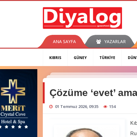
ANA SAYFA
YAZARLAR
KIBRIS
GÜNEY
TÜRKİYE
DÜN
Çözüme ‘evet’ ama 
01 Temmuz 2026, 09:35
154
Kıbr
Ruml