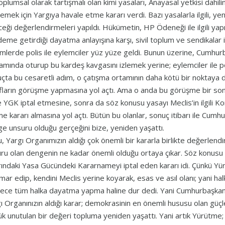
oplumsal olarak tartışmalı olan kimi yasaları, Anayasal yetkisi dahi
lemek için Yargıya havale etme kararı verdi. Bazı yasalarla ilgili, 
eği değerlendirmeleri yapıldı. Hükümetin, HP Ödeneği ile ilgili yap
eme getirdiği dayatma anlayışına karşı, sivil toplum ve sendikalar i
mlerde polis ile eylemciler yüz yüze geldi. Bunun üzerine, Cumhur
mında oturup bu kardeş kavgasını izlemek yerine; eylemciler ile pol
çta bu cesaretli adım, o çatışma ortamının daha kötü bir noktaya
fların görüşme yapmasına yol açtı. Ama o anda bu görüşme bir s
 YGK iptal etmesine, sonra da söz konusu yasayı Meclis’in ilgili 
e kararı almasına yol açtı. Bütün bu olanlar, sonuç itibarı ile Cu
e unsuru olduğu gerçeğini bize, yeniden yaşattı.
, Yargı Organımızın aldığı çok önemli bir kararla birlikte değerlendi
ru olan dengenin ne kadar önemli olduğu ortaya çıkar. Söz konusu
rındaki Yasa Gücündeki Kararnameyi iptal eden kararı idi. Çünkü Yü
smar edip, kendini Meclis yerine koyarak, esas ve asıl olanı; yani halk i
ece tüm halka dayatma yapma haline dur dedi. Yani Cumhurbaşkanı
ı Organınızın aldığı karar; demokrasinin en önemli hususu olan güç
k unutulan bir değeri topluma yeniden yaşattı. Yani artık Yürütme