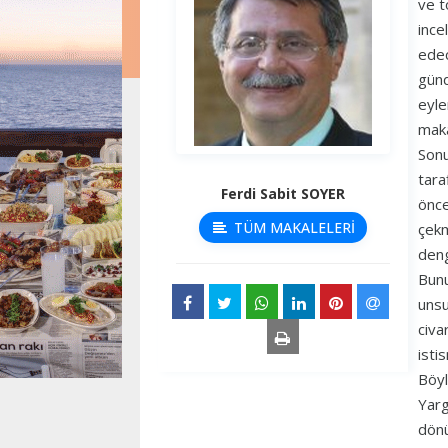
ve t
ince
edec
günd
eyle
maka
Sonu
tara
Ferdi Sabit SOYER
önce
TÜM MAKALELERİ
çekm
deng
Bunu
unsu
civa
isti
Böyl
Yarg
dönü