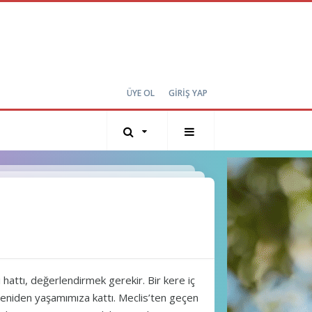
ÜYE OL
GİRİŞ YAP
 hattı, değerlendirmek gerekir. Bir kere iç
yeniden yaşamımıza kattı. Meclis’ten geçen