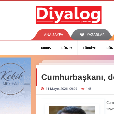
ANA SAYFA
YAZARLAR
KIBRIS
GÜNEY
TÜRKİYE
DÜN
Cumhurbaşkanı, d
11 Mayıs 2026, 09:29
145
Cumh
siya