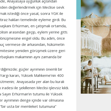
linde, Anayasaya uygunluk açısından
yeniden değerlendirmek için Meclise sevk
mak istediği önce yasal, sonra YGK ile
tiraz hakları temelinde eyleme girdi. Bu
başkanı Erhürman, en çatışmalı ortamda,
isin arasından geçip, eylem yerine gitti.
 dönüşmesine engel oldu. Bu adım, önce
onuç vermese de arkasından, hükümetin
Komitesine yeniden görüşmek üzere geri
mhurbaşkanı makamının aynı zamanda bir
rdiğimizde; güçler ayrımının önemli bir
 Yargı kararı, Yüksek Mahkeme’nin 400
rütmenin; Anayasada yer alan bu kuralı
radesi ile şekillenen Meclisi işlevsiz kıldı.
 Sayın Erhürman’ın tutumu ile Yüksek
ler ayrımının denge içinde var olmasına
; “bir usta bir memleket tutumuna”