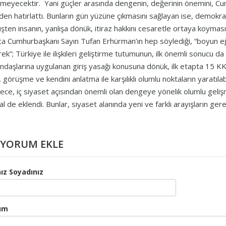
meyecektir. Yani güçler arasında dengenin, değerinin önemini, C
den hatırlattı. Bunların gün yüzüne çıkmasını sağlayan ise, demokrati
şten insanın, yanlışa dönük, itiraz hakkını cesaretle ortaya koyması
ca Cumhurbaşkanı Sayın Tufan Erhürman’ın hep söylediği, “boyun eğe
ek”; Türkiye ile ilişkileri geliştirme tutumunun, ilk önemli sonucu d
ndaşlarına uygulanan giriş yasağı konusuna dönük, ilk etapta 15 KKT
, görüşme ve kendini anlatma ile karşılıklı olumlu noktaların yaratıl
ece, iç siyaset açısından önemli olan dengeye yönelik olumlu gelişme
al de eklendi. Bunlar, siyaset alanında yeni ve farklı arayışların ger
YORUM EKLE
ız Soyadınız
um