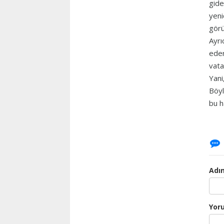
gide
yeni
görü
Ayrı
eder
vata
Yani
Böyl
bu h
Adın
Yor