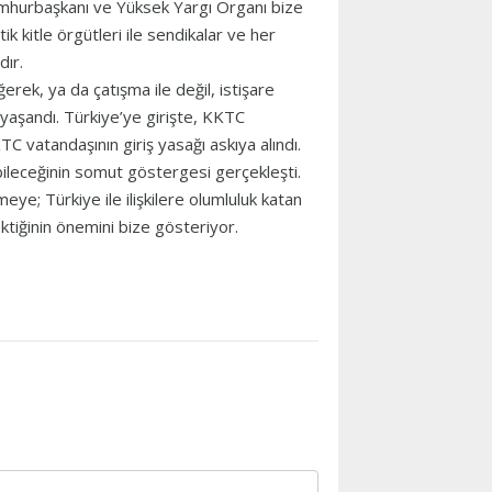
umhurbaşkanı ve Yüksek Yargı Organı bize
k kitle örgütleri ile sendikalar ve her
dır.
rek, ya da çatışma ile değil, istişare
a yaşandı. Türkiye’ye girişte, KKTC
C vatandaşının giriş yasağı askıya alındı.
abileceğinin somut göstergesi gerçekleşti.
ye; Türkiye ile ilişkilere olumluluk katan
ektiğinin önemini bize gösteriyor.