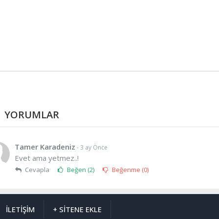
YORUMLAR
Tamer Karadeniz
- 3 ay Önce
Evet ama yetmez..!
Cevapla
Beğen (
2
)
Beğenme (
0
)
İLETİŞİM
+ SİTENE EKLE