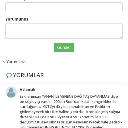
Yorumunuz
Gönder
< Yorumlar>
YORUMLAR
Atlantik
Eskilerimizin YANAN İLE YENENE DAĞ TAŞ DAYANMAZ diye
bir söyleyişi vardır ! 200bin Rum’dan kalan zenginlikler ile
kurduğumuz KKTCyi 40 yılda pahalılıktan ve Pislikten
girilemeyecek bir Ülke haline getirdik ! Kronikleşmiş Yağma
düzeni KKTCde Kötü Siyaset Kötü Yönetim ile KKTC
dediğimiz Kuzey Kıbrıs’ı bugün yaşanamayacak hale getirdik
! Bir zamanlar UNSPOILT NORTH CYPRUS denilen