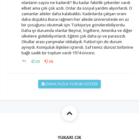
olanların sayısı ne kadardı? Bu kadar fakirlik çekenler vardı
elbet ama çok çok azdı. Onlar da sosyal yardım alıyorlardı. O
zamanlar aileler daha kalabalıktı. Kadınlarda çalışan oranı
daha düşüktü Buna rağmen her ailede üniversitede en az
bir çocuğunu okutmak için Türkiye’ye gönderebiliyordu.
Daha iyi durumda olanlar Beyrut, İngiltere, Amerika ve diğer
ülkelere gidebiliyorlardı. Eğitim çok daha iyi ve parasızdı.
Okullar arası yarışmalar iddialıydı. Futbol için de durum
aynıydı. Komşuluk ilişkileri içtendi. Saf temiz dürüst birbirine
bağlı sadık bir toplum vardı 1974 öncesi.
(
0
)
(
0
)
DAHA FAZLA YORUM GÖSTER
YUKARI ÇIK