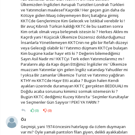
Ülkemizden İngilizleri Avrupalı Turistleri Londralı Türkleri
ve Yatırımcıları maalesef Kaçırdık ! Her geçen gün daha da
Kötüye giden Maaş ödeyemeyen Borç batağına girmiş
KKTCde Gençlerimize Kim Gelecek ve İstikbal verebilir ki !
Bir avuç Kıbrıslı Türkün kaldığı KKTC ile bu saatten sonra
Kim ortak olmak veya birleşmek istesin ki ? Herkes Aklını mı
Kaçırdı yani ! Küçücük Ülkemize Düzensiz doldurduğumuz
İnsanlarla Yönetilemeyen KKTCnin ne gibi bir Refah düzeyi
veya Geleceği olabilir ki ! Yatırımcı düşmanı KKTCye bulaşan
Kim bugüne kadar hayır etti ki ? Değerini bilemediğimiz
Sayın Asil Nadir mi ! KKTCyi Terk eden Yatırımcılarımız mı !
Paralarını alıp da Kapı dışarı Ettiğimiz İngilizler mi ‘ Ülkemize
muazzam Yatırımlar için gelen İngiliz vatandaşı Yahudiler mi
! yoksa Bir zamanlar Ülkemize Turist ve Yatırımcı yağdıran
KTHY mı KKTCde Hayır Etti acaba ? Bugün halen Kendi
ayakları üzerinde duramayan KKTC gerçekten BEDDUALI mı
Doğdu acaba sorusunu kimimiz sormak istemesin ki ?
Bugün KKTC dediğimiz Kuzey Kıbrıs’ta ‘ Seçimler Kurultaylar
ve Seçmenler Gün Sayıyor ! PEKİ YA YARIN ?
(
0
)
(
0
)
Öz
Geçmişii, yani 1974 öncesini hatırlayıp da özlem duymayan
var mı? Öyle yamalı pantolon filan giyen, delikli ayakkabıları