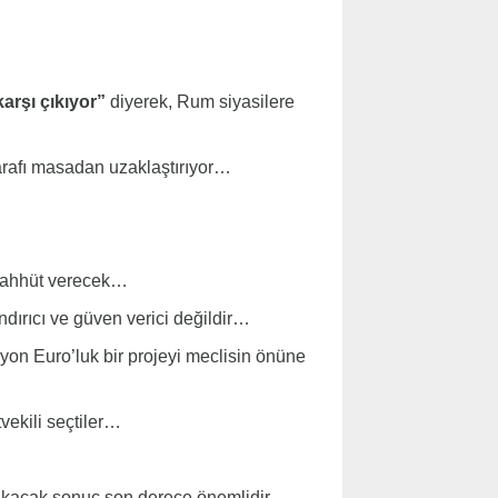
karşı çıkıyor”
diyerek, Rum siyasilere
tarafı masadan uzaklaştırıyor…
 taahhüt verecek…
dırıcı ve güven verici değildir…
yon Euro’luk bir projeyi meclisin önüne
ekili seçtiler…
ıkacak sonuç son derece önemlidir…