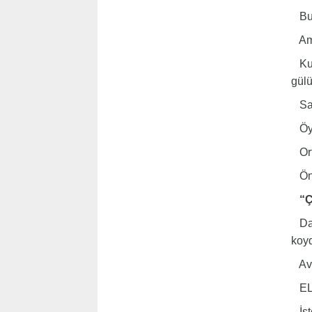
Bunu
Ama 
Kuz
gülü
Sağ
Öyl
Orta
Önce
“Çö
Daha
koy
Avru
ELAM
İşt