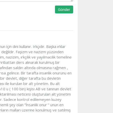
Gönder
için dini kullanır. Irkçıdır. Başka ırklar
su değildir. Faşizm ve nazizm yüzünden
, nazizim, ırkçılık ve yayılmacılık temeline
ahribattan ders alınarak kurulmuş bir
rafından saldırı altında olmasına rağmen ,
ısa gelince. Bir tarafta insanlık onurunu en
ir devlet, diğer tarafta bu devletin
 ile kurulan bir alt yönetim. Bu alt
0 u ( 100 bin) kişisi AB ve tanınan devlet
ktarılması neticesi oluşturulan alt yönetim
dır. Sadece kontrol edilemeyen kuzey
emli şey olan “İnsanlık onur “ unun en
ların malları üzerine konulmuş ve satılmış