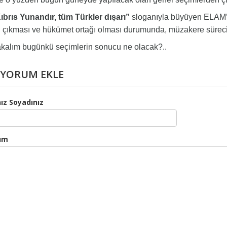
brıs Yunandır, tüm Türkler dışarı”
sloganıyla büyüyen ELAM’ı
i çıkması ve hükümet ortağı olması durumunda, müzakere süreci
alım bugünkü seçimlerin sonucu ne olacak?..
YORUM EKLE
ız Soyadınız
um