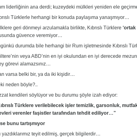
liderliğinin ana derdi; kuzeydeki mülkleri yeniden ele geçi
ıslı Türklerle herhangi bir konuda paylaşıma yanaşmıyor…
lere geri dönmeyi arzulamakla birlikte, Kıbrıslı Türklere
‘ortak
usunda güvence veremiyor…
nkü durumda bile herhangi bir Rum işletmesinde Kıbrıslı Tür
ltere’nin veya ABD’nin en iyi okulundan en iyi derecede mezun 
ey görevi alamazsınız…
 varsa belki bir, ya da iki kişidir…
i neden böyle?..
at kendileri söylüyor ve bu durumu şöyle izah ediyor:
rıslı Türklere verilebilecek işler temizlik, garsonluk, mutfak
vleri verenler faşistler tarafından tehdit ediliyor…”
se bunu tartışmıyor
azdıklarımız teyit edilmiş, gerçek bilgilerdir…