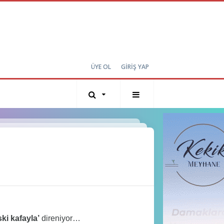
ÜYE OL
GİRİŞ YAP
ski kafayla’
direniyor…