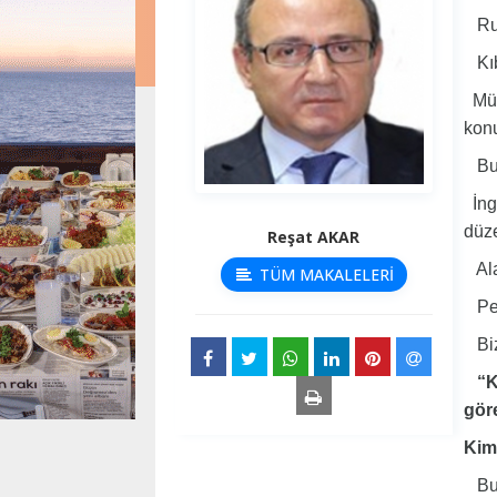
Rum 
Kıbr
Mülk
kon
Bugü
İngi
düz
Reşat AKAR
Alan
TÜM MAKALELERİ
Pek
Bizz
“Kıb
göre
Kim
Bu y