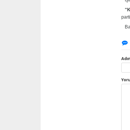
“Kı
part
Bak
Adın
Yor