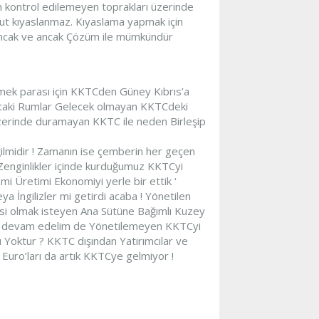
nin kontrol edilemeyen toprakları üzerinde
mut kıyaslanmaz. Kıyaslama yapmak için
 ancak ve ancak Çözüm ile mümkündür
kmek parası için KKTCden Güney Kıbrıs’a
s’taki Rumlar Gelecek olmayan KKTCdeki
 Üzerinde duramayan KKTC ile neden Birleşip
ğilmidir ! Zamanın ise çemberin her geçen
! Zenginlikler içinde kurduğumuz KKTCyi
i Üretimi Ekonomiyi yerle bir ettik ‘
İngilizler mi getirdi acaba ! Yönetilen
si olmak isteyen Ana Sütüne Bağımlı Kuzey
amaya devam edelim de Yönetilemeyen KKTCyi
u Yoktur ? KKTC dışından Yatırımcılar ve
uro’ları da artık KKTCye gelmiyor !