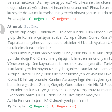
ve satılmaktadır. Biz neyi tartışıyoruz? AB ülkesi ile , bu ülke
oluşturulan alt yönetimdeki insanlık onurunu mu? Elma. İle ar
kuzeyde de AB müktesebatının geçerli olması şarttır. Bu da
Cevapla
Beğen (
1
)
Beğenme (
0
)
Atlantik
- 3 ay Önce
Eğri oturup doğru Konuşalım ‘ Binlerce Kıbrıslı Türk Neden E
gidip de Rumlara çalışıyor acaba ! Avrupa Ülkesi Güney Kıbrı
Topraklarına gelmeye niye acele etsinler ki ! Kendi Ayakları
Ortak olmak istesinler ki ?
Kıbrıs Cimhuriyetini Sahiplenmiş Güney Kıbrıs’ın Tuzu kuru de
gün daraldığı KKTC aleyhine çalıştığını bilmeyen mi kaldı yani 
Yönetemeyip tüm kaynaklarını bitme noktasına getirdik ‘ Turizm
Tutulacak yeri kalmayan KKTCyi bugünlere Rumlar AB Elam veya 
Avrupa Ülkesi Güney Kıbrıs ile Yönetilemeyen ve Avrupa Ülke
Kıbrıs ! Dikili taş önünde Rumları Avrupayı İngilizleri Suçl
bu hallere getiren Gelmiş Geçmiş Yöneticilerimizin Hiç Mi Suç
Sterlinler artık KKTCye gelmiyor ‘ Güney Komşumuz Rumların E
Ekonomisi batmış KKTC’deki Döviz Ülke dışına kaçıyor !
Ayıkla Pirincin Taşını TRNC desek yanlış mı Yani !
Cevapla
Beğen (
0
)
Beğenme (
0
)