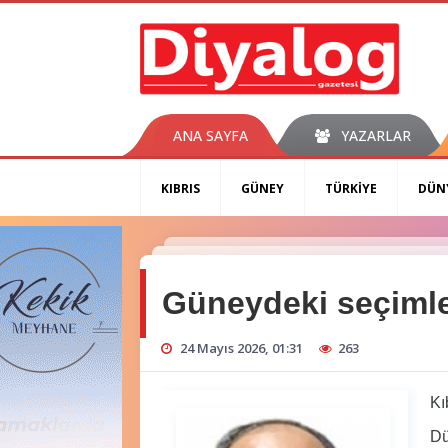
ANA SAYFA
YAZARLAR
KIBRIS
GÜNEY
TÜRKİYE
DÜN
Güneydeki seçiml
24 Mayıs 2026, 01:31
263
Kıb
Dün