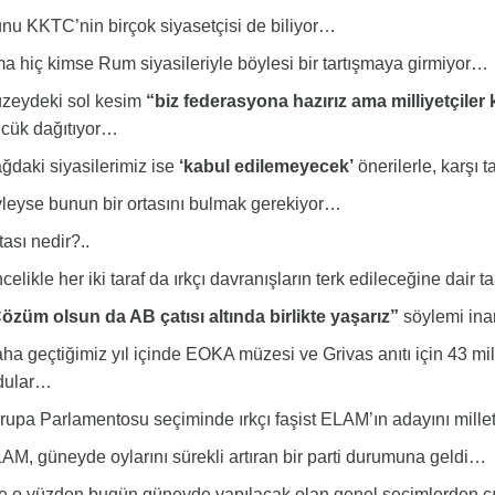
 KKTC’nin birçok siyasetçisi de biliyor…
hiç kimse Rum siyasileriyle böylesi bir tartışmaya girmiyor…
eydeki sol kesim
“biz federasyona hazırız ama milliyetçiler 
cük dağıtıyor…
daki siyasilerimiz ise
‘kabul edilemeyecek’
önerilerle, karşı 
eyse bunun bir ortasını bulmak gerekiyor…
sı nedir?..
likle her iki taraf da ırkçı davranışların terk edileceğine dair
züm olsun da AB çatısı altında birlikte yaşarız”
söylemi inan
 geçtiğimiz yıl içinde EOKA müzesi ve Grivas anıtı için 43 mil
dular…
pa Parlamentosu seçiminde ırkçı faşist ELAM’ın adayını milletv
, güneyde oylarını sürekli artıran bir parti durumuna geldi…
e o yüzden bugün güneyde yapılacak olan genel seçimlerden ç