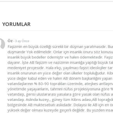
YORUMLAR
Öz
- 3 ay Önce
Faşizmin en büyük özelliği sürekli bir düşman yaratmasıdır. Bunun 
düşmandır Yok edilmelidir. Onlar için insanlık onuru söz konu
insanlık büyük bedeller ödemiştir ve halen ödemektedir. Faşizim
dayanır. İşte AB faşizim ve nazizimin insanlığa yaptığı büyük t
medeniyet projesidir. Hala ırkçı, yayılmacı faşist ideolojiler ta
insanlık onurunun en yüce değer olan ülkeler topluluğudur. Kıbr
yüce değer kabul eden ve halen AB dönem başkanlığını yapan b
vatandaşlarının % 80-90 toprakları üzerinde, ateşkes antlaşması
yönetimde yaşayanların, tahmini nüfus projeksiyonuna göre %1
vatandaşı, gerisi uluslararası yasalara göre yasak olan nüfus a
vatandaşı. Aslında kuzey., güney tüm Kıbrıs adası,AB toprağı
bölgesinde AB muktesebatı askıdadır. Dolayısı ile AB için en ön
yüksek değer olması kuzeyde geçerli değildir. Bu yüzden insan