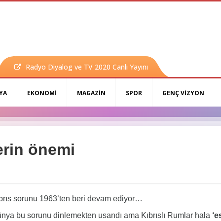
Radyo Diyalog ve TV 2020 Canlı Yayını
YA
EKONOMİ
MAGAZİN
SPOR
GENÇ VİZYON
erin önemi
rıs sorunu 1963’ten beri devam ediyor…
ya bu sorunu dinlemekten usandı ama Kıbrıslı Rumlar hala
‘e