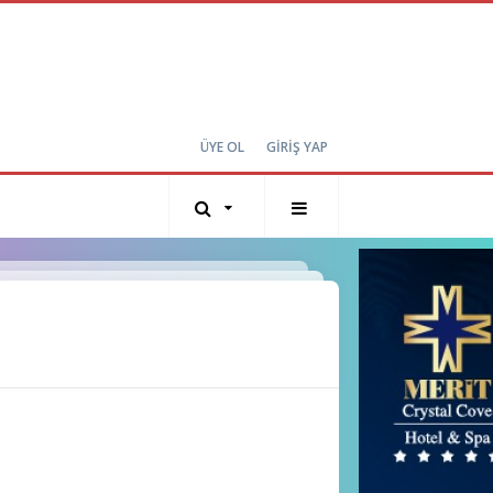
ÜYE OL
GİRİŞ YAP