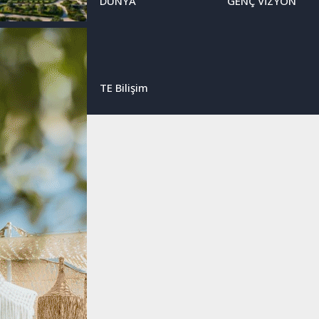
DÜNYA
GENÇ VİZYON
TE Bilişim