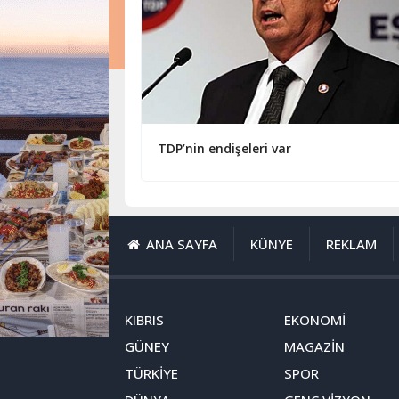
TDP’nin endişeleri var
ANA SAYFA
KÜNYE
REKLAM
KIBRIS
EKONOMİ
GÜNEY
MAGAZİN
TÜRKİYE
SPOR