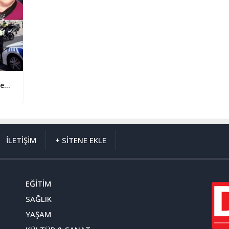
Şarkıcı, besteci, söz yazarı ve oyuncu Zeki Müren, ölümünün 22’inci yılında sevenleri tarafından anıldı
İLETİŞİM
+ SİTENE EKLE
EĞİTİM
SAĞLIK
YAŞAM