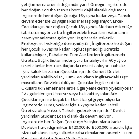
yetiştirmeniz önemli değilmidir yani ! Örneğin İngilterede
her doğan Çocuk Vatanına borçlu değil alacaklı doğuyor !
İngilterede her doğan Çocuğa 16 yaşına kadar veya Tahsili
devam eder ise 20 yaşına kadar Maaş bağlanıyor, Erkek
Çocuklar için her doğan Çocuk 18 yaşında Mecburi Askerliğe
tabi tutulmuyor ve bu İngilteredeki İnsanların Vatanlarını
sevmiyor anlamına gelmiyor ! İngilterede Askerlik
Profesyonel Askerliğe dönüşmüştür , İngilterede he doğan
her Çocuk 16 yaşına kadar Toplu taşımacılığı Ücretsiz
kullanabiliyor , Babalar ve Tüm Aile fertleri İngilteredeki
Ücretsiz Sağlık Sisteminden yararlanabiliyorlar 60 yaş ve
Üzeri olanlar için Tüm İlaçlar da Ücretsiz oluyor , Babalar
İşsiz kaldıkları zaman Çocukları için de Cömert Devlet
yardımları alabiliyorlar , Tüm Çocukların İngilteredeki Dişçi
masraflarını Devlelet ödüyor , Çocuklar İngilteredeki
Okullardaki Yemekhanelerde Öğle yemeklerini yiyebiliyorlar
“ Az gelirliler için Ücretsiz veya hali vakti iyi olan Aile
Çocukları için ise küçük bir Ücret karşılığı yiyebiliyorlar ,
İngilterede Tüm Çocuklar için 16 yaşına kadar Tahsil
Ücretsiz olup Yüksek Tahsile gidecekler için de “ Devlet
yardımları Student Loan olarak da devam ediyor ,
İngiltere’de her Doğan Çocuk için Yetişkin olana kadar
Devletin harcadığı miktar £120,000 ile £200,000 arasıdır, İşte
Size Babaların Hangi Ülkede Baba olmalarının önemi ! “ Tüm
Banaların Babalar Günü Mutlu Olsun