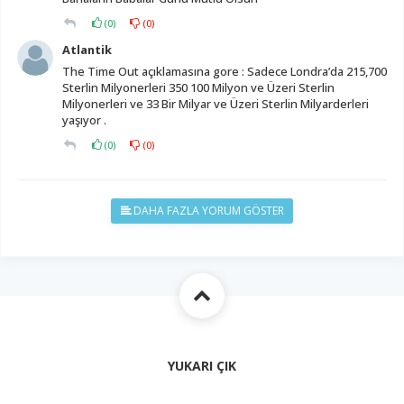
(
0
)
(
0
)
Atlantik
The Time Out açıklamasına gore : Sadece Londra’da 215,700
Sterlin Milyonerleri 350 100 Milyon ve Üzeri Sterlin
Milyonerleri ve 33 Bir Milyar ve Üzeri Sterlin Milyarderleri
yaşıyor .
(
0
)
(
0
)
DAHA FAZLA YORUM GÖSTER
YUKARI ÇIK