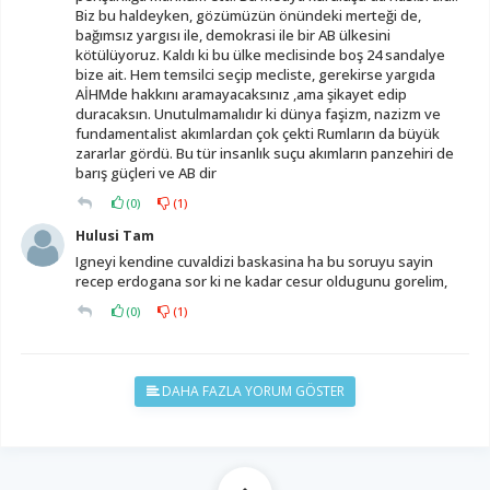
Biz bu haldeyken, gözümüzün önündeki merteği de,
bağımsız yargısı ile, demokrasi ile bir AB ülkesini
kötülüyoruz. Kaldı ki bu ülke meclisinde boş 24 sandalye
bize ait. Hem temsilci seçip mecliste, gerekirse yargıda
AİHMde hakkını aramayacaksınız ,ama şikayet edip
duracaksın. Unutulmamalıdır ki dünya faşizm, nazizm ve
fundamentalist akımlardan çok çekti Rumların da büyük
zararlar gördü. Bu tür insanlık suçu akımların panzehiri de
barış güçleri ve AB dir
(
0
)
(
1
)
Hulusi Tam
Igneyi kendine cuvaldizi baskasina ha bu soruyu sayin
recep erdogana sor ki ne kadar cesur oldugunu gorelim,
(
0
)
(
1
)
DAHA FAZLA YORUM GÖSTER