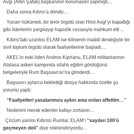
Avgi (Altın Şafak) başkanının korumasını yapmıştı…
Daha sonra Kıbrıs’a döndü…
Yunan hükümeti, bir terör örgütü olan Hrisi Avgi’yi kapattığı
gibi liderlerini yargılayıp hapislik cezasıyla mahkum etti…
Kıbrıs’taki uzantısı ELAM ise kilisenin maddi desteğiyle bir
sivil toplum örgütü olarak faaliyetlerine başladı…
AKEL’in eski lideri Andros Kiprianu, ELAM militanlarının
Atalasa askeri kampında silahlı eğitim gördüğünü
belgeleriyle Rum Başsavcısı’na gönderdi…
Başsavcı aylarca beklettiği dosya hakkında özetle şu
yorumu yaptı:
“Faaliyetleri yasalarımıza aykırı ama onları affettim…”
Nedenini merak edenler kafayı zorlasın…
Çözüm yanlısı Kıbrıslı Rumlar, ELAM’ı
“sayıları 100’ü
geçmeyen deli”
diye nitelendiriyordu…