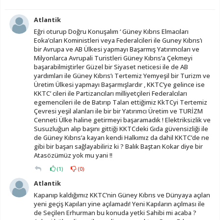
Atlantik
Eğri oturup Doğru Konuşalım ‘ Güney Kıbrıs Elmacıları
Eoka’cıları Koministleri veya Federalcileri ile Guney Kıbrıs’ı
bir Avrupa ve AB Ülkesi yapmayı Başarmış Yatırımcıları ve
Milyonlarca Avrupali Turistleri Güney Kıbrıs’a Çekmeyi
başarabilmiştirler Güzel bir Siyaset neticesi ile de AB
yardımları ile Güney Kıbrıs’ı Tertemiz Yemyeşil bir Turizm ve
Üretim Ülkesi yapmayı Başarmışlardır , KKTC’ye gelince ise
KKTC’ cileri ile Partizancıları milliyetçileri Federalcıları
egemencileri ile de Batırıp Talan ettiğimiz KkTCyi Tertemiz
Çevresi yeşil alanları ile bir bir Yatırımcı Üretim ve TURİZM
Cenneti Ülke haline getirmeyi başaramadık ! Elektriksizlik ve
Susuzluğun alıp başını gittiği KKTCdeki Gıda güvensizliği ile
de Güney Kıbrıs’a kayan kendi Halkımız da dahil KKTC’de ne
gibi bir başarı sağlayabiliriz ki ? Balık Baştan Kokar diye bir
Atasözümüz yok mu yani !!
(
1
)
(
0
)
Atlantik
Kapanıp kaldığımız KKTC’nin Güney Kıbrıs ve Dünyaya açılan
yeni geçiş Kapıları yine açılamadı! Yeni Kapıların açılması ile
de Seçilen Erhurman bu konuda yetki Sahibi mi acaba ?