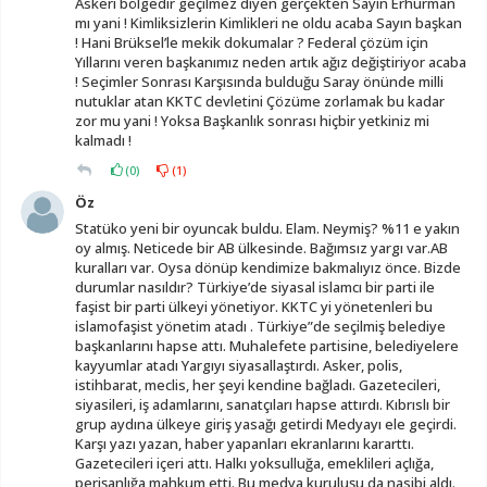
Askeri bölgedir geçilmez diyen gerçekten Sayın Erhurman
mı yani ! Kimliksizlerin Kimlikleri ne oldu acaba Sayın başkan
! Hani Brüksel’le mekik dokumalar ? Federal çözüm için
Yıllarını veren başkanımız neden artık ağız değiştiriyor acaba
! Seçimler Sonrası Karşısında bulduğu Saray önünde milli
nutuklar atan KKTC devletini Çözüme zorlamak bu kadar
zor mu yani ! Yoksa Başkanlık sonrası hiçbir yetkiniz mi
kalmadı !
(
0
)
(
1
)
Öz
Statüko yeni bir oyuncak buldu. Elam. Neymiş? %11 e yakın
oy almış. Neticede bir AB ülkesinde. Bağımsız yargı var.AB
kuralları var. Oysa dönüp kendimize bakmalıyız önce. Bizde
durumlar nasıldır? Türkiye’de siyasal islamcı bir parti ile
faşist bir parti ülkeyi yönetiyor. KKTC yi yönetenleri bu
islamofaşist yönetim atadı . Türkiye”de seçilmiş belediye
başkanlarını hapse attı. Muhalefete partisine, belediyelere
kayyumlar atadı Yargıyı siyasallaştırdı. Asker, polis,
istihbarat, meclis, her şeyi kendine bağladı. Gazetecileri,
siyasileri, iş adamlarını, sanatçıları hapse attırdı. Kıbrıslı bir
grup aydına ülkeye giriş yasağı getirdi Medyayı ele geçirdi.
Karşı yazı yazan, haber yapanları ekranlarını kararttı.
Gazetecileri içeri attı. Halkı yoksulluğa, emeklileri açlığa,
perişanlığa mahkum etti. Bu medya kuruluşu da nasibi aldı.