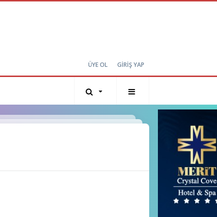
ÜYE OL
GİRİŞ YAP