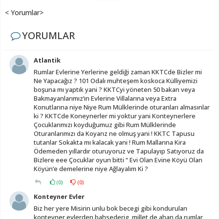
< Yorumlar>
YORUMLAR
Atlantik
Rumlar Evlerine Yerlerine geldiği zaman KKTCde Bizler mi
Ne Yapacağız ? 101 Odalı muhteşem koskoca Külliyemizi
boşuna mı yaptık yani ? KKTCyi yöneten 50 bakan veya
Bakmayanlarımız’ın Evlerine Villalarına veya Extra
Konutlarına niye Niye Rum Mülklerinde oturanları almasınlar
ki ? KKTCde Koneynerler mi yoktur yani Konteynerlere
Çocuklarımızı koyduğumuz gibi Rum Mülklerinde
Oturanlarımızı da Koyarız ne olmuş yani ! KKTC Tapusu
tutanlar Sokakta mı kalacak yani ! Rum Mallarına Kira
Ödemeden yıllardır oturuyoruz ve Tapulayıp Satıyoruz da
Bizlere eee Çocuklar oyun bitti “ Evi Olan Evine Köyü Olan
Köyün’e demelerine niye Ağlayalım Ki ?
(
0
)
(
0
)
Konteyner Evler
Biz her yere Misirin unlu bok becegi gibi kondurulan
konteyner evlerden bahsederig, millet de ahan da rumlar