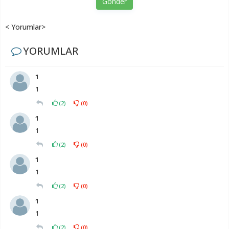
Gönder
< Yorumlar>
YORUMLAR
1
1
(
2
)
(
0
)
1
1
(
2
)
(
0
)
1
1
(
2
)
(
0
)
1
1
(
2
)
(
0
)