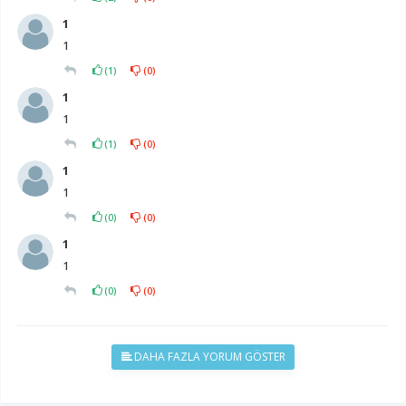
1
1
(
1
)
(
0
)
1
1
(
1
)
(
0
)
1
1
(
0
)
(
0
)
1
1
(
0
)
(
0
)
DAHA FAZLA YORUM GÖSTER