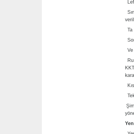
Lefk
Sını
veri
Ta 
Sonr
Ve a
Rum 
KKTC
kara
Kısa
Tekn
Şimd
yöne
Yen
Yeni