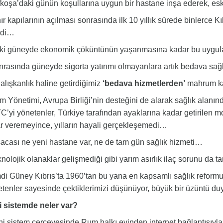
oşa’daki günün koşullarına uygun bir hastane inşa ederek, eski
r kapılarının açılması sonrasında ilk 10 yıllık sürede binlerce Kı
ldi…
ki güneyde ekonomik çöküntünün yaşanmasına kadar bu uygu
asında güneyde sigorta yatırımı olmayanlara artık bedava sağlı
lışkanlık haline getirdiğimiz
‘bedava hizmetlerden’
mahrum k
Yönetimi, Avrupa Birliği’nin desteğini de alarak sağlık alanın
’yi yönetenler, Türkiye tarafından ayaklarına kadar getirilen m
r veremeyince, yılların hayali gerçekleşemedi…
cası ne yeni hastane var, ne de tam gün sağlık hizmeti…
olojik olanaklar gelişmediği gibi yarım asırlık ilaç sorunu da 
i Güney Kıbrıs’ta 1960’tan bu yana en kapsamlı sağlık reformun
tenler sayesinde çektiklerimizi düşünüyor, büyük bir üzüntü 
i sistemde neler var?
 sistem çerçevesinde Rum halkı evinden internet bağlantısıyla