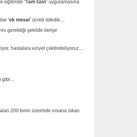
ve eğitimde
‘Tam Gün’
uygulamasına
adar
‘ek mesai’
ücreti ödedik…
nı gerektiği şekilde ileriye
iyor, hastalara eziyet çektirebiliyoruz…
ı gibi…
alan 200 binin üzerinde insana iskan