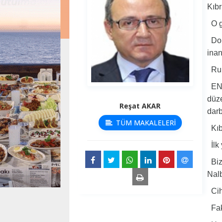
Kıbr
O gü
Dola
ina
Rum 
ENOS
düze
Reşat AKAR
dar
TÜM MAKALELERİ
Kıbr
İlk 
Biz
Nalb
Ciha
Faka