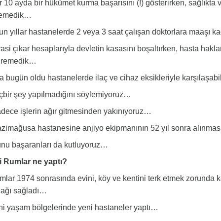
10 ayda bir hükümet kurma başarısını (!) gösterirken, sağlıkta 
emedik…
 yıllar hastanelerde 2 veya 3 saat çalışan doktorlara maaşı k
si çıkar hesaplarıyla devletin kasasını boşaltırken, hasta hakları
üremedik…
 bugün oldu hastanelerde ilaç ve cihaz eksikleriyle karşılaşabil
bir şey yapılmadığını söylemiyoruz…
ece işlerin ağır gitmesinden yakınıyoruz…
imağusa hastanesine anjiyo ekipmanının 52 yıl sonra alınmas
u başaranları da kutluyoruz…
i Rumlar ne yaptı?
ar 1974 sonrasında evini, köy ve kentini terk etmek zorunda k
nağı sağladı…
i yaşam bölgelerinde yeni hastaneler yaptı…