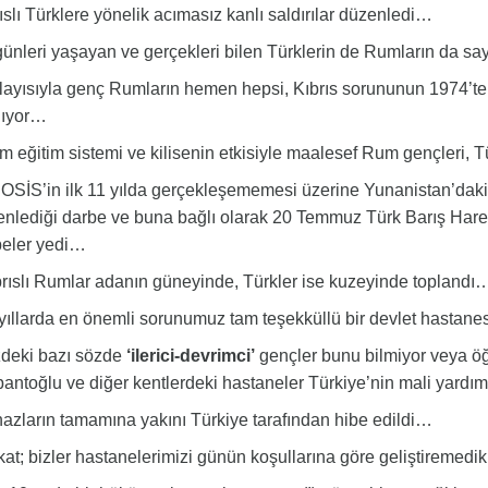
ıslı Türklere yönelik acımasız kanlı saldırılar düzenledi…
nleri yaşayan ve gerçekleri bilen Türklerin de Rumların da sayı
yısıyla genç Rumların hemen hepsi, Kıbrıs sorununun 1974’te “
nıyor…
eğitim sistemi ve kilisenin etkisiyle maalesef Rum gençleri, 
İS’in ilk 11 yılda gerçekleşememesi üzerine Yunanistan’daki
nlediği darbe ve buna bağlı olarak 20 Temmuz Türk Barış Hareka
beler yedi…
ıslı Rumlar adanın güneyinde, Türkler ise kuzeyinde toplandı
yıllarda en önemli sorunumuz tam teşekküllü bir devlet hastan
deki bazı sözde
‘ilerici-devrimci’
gençler bunu bilmiyor veya ö
antoğlu ve diğer kentlerdeki hastaneler Türkiye’nin mali yardım
zların tamamına yakını Türkiye tarafından hibe edildi…
t; bizler hastanelerimizi günün koşullarına göre geliştiremedi