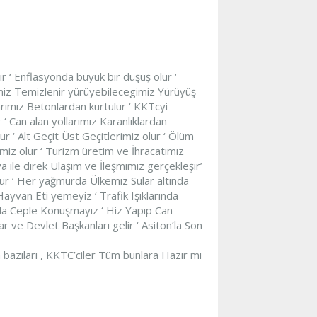
ir ‘ Enflasyonda büyük bir düşüş olur ‘
emiz Temizlenir yürüyebilecegimiz Yürüyüş
larımız Betonlardan kurtulur ‘ KKTcyi
‘ Can alan yollarımız Karanlıklardan
r ‘ Alt Geçit Üst Geçitlerimiz olur ‘ Ölüm
imiz olur ‘ Turizm üretim ve İhracatımız
a ile direk Ulaşım ve İleşmimiz gerçekleşir’
lur ‘ Her yağmurda Ülkemiz Sular altında
 Hayvan Eti yemeyiz ‘ Trafik Işıklarında
nda Ceple Konuşmayız ‘ Hiz Yapıp Can
ve Devlet Başkanları gelir ‘ Asiton’la Son
 bazıları , KKTC’ciler Tüm bunlara Hazır mı