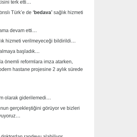
sini terk etti…
brıslı Türk’e de
‘bedava’
sağlık hizmeti
lama devam etti…
k hizmeti verilmeyeceği bildirildi…
almaya başladık…
da önemli reformlara imza atarken,
odern hastane projesine 2 aylık sürede
tam olarak giderilemedi…
un gerçekleştiğini görüyor ve bizleri
duyuyoruz…
 doktordan randevu alabiliyor…