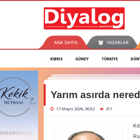
ANA SAYFA
YAZARLAR
KIBRIS
GÜNEY
TÜRKİYE
DÜN
Yarım asırda nere
17 Mayıs 2026, 00:52
217
Kıbr
Ruml