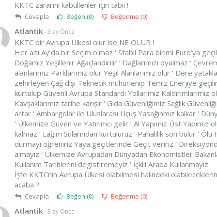
KKTC zararını kabullenler için tabii !
Cevapla
Beğen (
0
)
Beğenme (
0
)
Atlantik
- 3 ay Önce
KKTC bir Avrupa Ülkesi olur ise NE OLUR !
Her altı Ay’da bir Seçim olmaz ‘ Stabil Para birimi Euro’ya geçil
Doğamız Yeşillenir Ağaçlandırılır ‘ Dağlarımızı oyulmaz ‘ Çevr
alanlarımız Parklarımız olur Yeşil Alanlarımız olur ‘ Dere yatak
zehirleyen Çağ dışı Teknecik mühürlenip Temiz Enerjiye geçilir 
kurtulup Güvenli Avrupa Standardı Yollarımız Kaldırımlarımız olu
Kavşaklarımız tarihe karışır ‘ Gıda Güvenliğimiz Sağlık Güvenliğ
artar ‘ Ambargolar ile Uluslarası Uçuş Yasağınmız kalkar ‘ Düny
‘ Ülkemize Güven ve Yatırımcı gelir ‘ Al Yapımız Üst Yapımız o
kalmaz ‘ Lağım Sularından kurtuluruz ‘ Pahalılık son bulur ‘ Ölü
durmayı öğreniriz Yaya geçitlerinde Geçit veririz ‘ Direksiyo
almayız ‘ Ülkemize Avrupadan Dünyadan Ekonomistler Bakanlar 
Kullanım Tarihlerini degistiremeyiz ‘ İçkili Araba Kullanmayız
İşte KKTCnin Avrupa Ülkesi olabilmesi halindeki olabileceklerin
acaba ?
Cevapla
Beğen (
0
)
Beğenme (
0
)
Atlantik
- 3 ay Önce