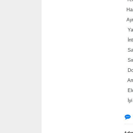
Hast
Ayrı
Ya 
İnt
Saba
Sır
Dok
Ama
Elde
İyi
Adın