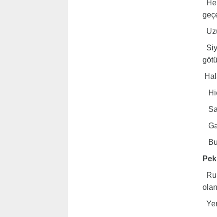
Her 
geç
Uzun
Siya
göt
Hala
Hiç
Sad
Gaz
Bun
Pek
Ruml
ola
Yen