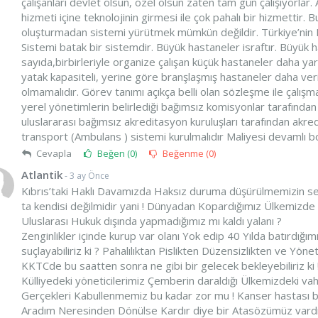
çalışanları devlet olsun, özel olsun zaten tam gün çalışıyorlar.
hizmeti içine teknolojinin girmesi ile çok pahalı bir hizmettir. B
oluşturmadan sistemi yürütmek mümkün değildir. Türkiye’nin Kıb
Sistemi batak bir sistemdir. Büyük hastaneler israftır. Büyük 
sayıda,birbirleriyle organize çalışan küçük hastaneler daha yara
yatak kapasiteli, yerine göre branşlaşmış hastaneler daha veriml
olmamalıdır. Görev tanımı açıkça belli olan sözleşme ile çalışm
yerel yönetimlerin belirlediği bağımsız komisyonlar tarafından
uluslararası bağımsız akreditasyon kuruluşları tarafından akredi
transport (Ambulans ) sistemi kurulmalıdır Maliyesi devamlı 
Cevapla
Beğen (
0
)
Beğenme (
0
)
Atlantik
- 3 ay Önce
Kıbrıs’taki Haklı Davamızda Haksız duruma düşürülmemizin 
ta kendisi değilmidir yani ! Dünyadan Kopardığımız Ülkemizd
Uluslarası Hukuk dışında yapmadığımız mı kaldı yalanı ?
Zenginlikler içinde kurup var olanı Yok edip 40 Yılda batırdı
suçlayabiliriz ki ? Pahalılıktan Pislikten Düzensizlikten ve Yön
KKTCde bu saatten sonra ne gibi bir gelecek bekleyebiliriz k
Külliyedeki yöneticilerimiz Çemberin daraldığı Ülkemizdeki vah
Gerçekleri Kabullenmemiz bu kadar zor mu ! Kanser hastası bir 
Aradım Neresinden Dönülse Kardır diye bir Atasözümüz vardı