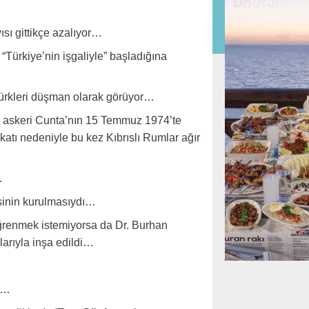
sı gittikçe azalıyor…
Türkiye’nin işgaliyle” başladığına
Türkleri düşman olarak görüyor…
 askeri Cunta’nın 15 Temmuz 1974’te
tı nedeniyle bu kez Kıbrıslı Rumlar ağır
…
esinin kurulmasıydı…
ğrenmek istemiyorsa da Dr. Burhan
larıyla inşa edildi…
k…