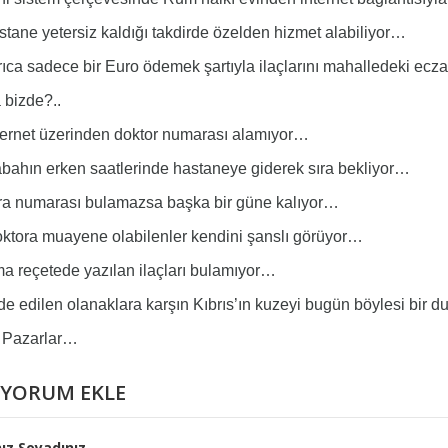
ane yetersiz kaldığı takdirde özelden hizmet alabiliyor…
ca sadece bir Euro ödemek şartıyla ilaçlarını mahalledeki ec
bizde?..
ernet üzerinden doktor numarası alamıyor…
hın erken saatlerinde hastaneye giderek sıra bekliyor…
a numarası bulamazsa başka bir güne kalıyor…
tora muayene olabilenler kendini şanslı görüyor…
 reçetede yazılan ilaçları bulamıyor…
 edilen olanaklara karşın Kıbrıs’ın kuzeyi bugün böylesi bir
 Pazarlar…
YORUM EKLE
ız Soyadınız