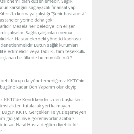
 Asıl önemli olan düzenlemedir. Sağlık
unun karşılığını sağlayacak finansal yapı
rıs’ta kurmaya çalıştığı “Şehir hastanesi.”
hastaneler yerine daha çok
rlıdır Mesela her belediye için ellişer
i çalışırlar. Sağlık çalışanları memur
alıdırlar Hastanelerdeki yönetici kadrosu
 denetlenmelidir Bütün sağlık kurumları
te edilmelidir veya tabii ki, tam teşekküllü
borçlanan bir ülkede bu mümkün mü.?
sebebi Kurup da yönetemediğimiz KKTCnin
e bugüne kadar Ben Yaparım olur deyip
ğımız KKTCde Kendi kendimizden başka kimi
etimsizlikten tutulacak yeri kalmayan
i ! Bugün KKTC Gerçekleri ile yüzleşemeyen
im gidişatı niye göremiyorlar acaba ?
insan Nasıl Hasta değilim diyebilir ki !
r !