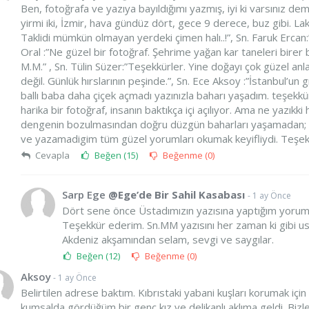
Ben, fotoğrafa ve yazıya bayıldığımı yazmış, iyi ki varsınız demi
yirmi iki, İzmir, hava gündüz dört, gece 9 derece, buz gibi. Laki
Taklidi mümkün olmayan yerdeki çimen halı..!”, Sn. Faruk Erc
Oral :”Ne güzel bir fotoğraf. Şehrime yağan kar taneleri birer
M.M.” , Sn. Tülin Süzer:”Teşekkürler. Yine doğayı çok güzel anla
değil. Günlük hırslarının peşinde.”, Sn. Ece Aksoy :”İstanbul’un 
ballı baba daha çiçek açmadı yazınızla baharı yaşadım. teşekkü
harika bir fotoğraf, insanın baktıkça içi açılıyor. Ama ne yazıkki
dengenin bozulmasından doğru düzgün baharları yaşamadan; k
ve yazamadigim tüm güzel yorumları okumak keyifliydi. Teşek
Cevapla
Beğen (
15
)
Beğenme (
0
)
Sarp Ege
@Ege’de Bir Sahil Kasabası
- 1 ay Önce
Dört sene önce Üstadımızın yazısına yaptığım yorum
Teşekkür ederim. Sn.MM yazısını her zaman ki gibi u
Akdeniz akşamından selam, sevgi ve saygılar.
Beğen (
12
)
Beğenme (
0
)
Aksoy
- 1 ay Önce
Belirtilen adrese baktım. Kıbrıstaki yabani kuşları korumak için 
kumsalda gördüğüm bir genç kız ve delikanlı aklıma geldi. Bizl