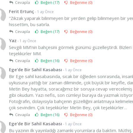
Cevapla
Beğen (
17
)
Beğenme (
0
)
Ferit Ertunç
- 1 ay Önce
"Zikzak yaparak bilinmeyen bir yerden gelip bilinmeyen bir yer
hissettim, bu satırla.
Cevapla
Beğen (
17
)
Beğenme (
0
)
Yaz
- 1 ay Önce
Sevgili MM’nin bahçesini görmek günümü güzelleştirdi. Bizle
teşekkürler MM.
Cevapla
Beğen (
16
)
Beğenme (
0
)
Ege’de Bir Sahil Kasabası
- 1 ay Önce
Bir Ege sahil kasabasında, sıcak bir öğleden sonrasında, insanl
uykusuna yattığı bir zaman diliminde, çok büyük bir keyifle, d
Metin Bey hayatta, soracağımız bir soruya cevap verecekmiş gib
gibi okudum. Yazı nefis, son cümleyi buraya da yazmak istiyoru
Fotoğrafın, dolayısıyla bahçenin güzelliğini anlatmaya kelim
çok sevindim. Çok teşekkürler Metin Bey, çok teşekkürler…
Cevapla
Beğen (
16
)
Beğenme (
0
)
Ege’de Bir Sahil Kasabası
- 1 ay Önce
Bu yazının ilk yayınladığı zamanki yorumlara da baktım. Müthiş