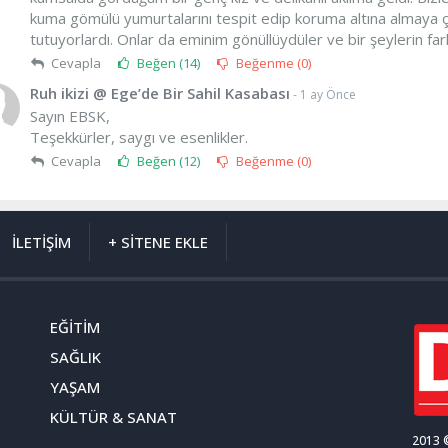
kuma gömülü yumurtalarını tespit edip koruma altına almaya çalı
tutuyorlardı. Onlar da eminim gönüllüydüler ve bir şeylerin fa
Cevapla
Beğen (
14
)
Beğenme (
0
)
Ruh ikizi @ Ege’de Bir Sahil Kasabası
- 1 ay Önce
Sayın EBSK,
Teşekkürler, saygı ve esenlikler.
Cevapla
Beğen (
12
)
Beğenme (
0
)
İLETİŞİM
+ SİTENE EKLE
EĞİTİM
SAĞLIK
YAŞAM
KÜLTÜR & SANAT
2013 ©