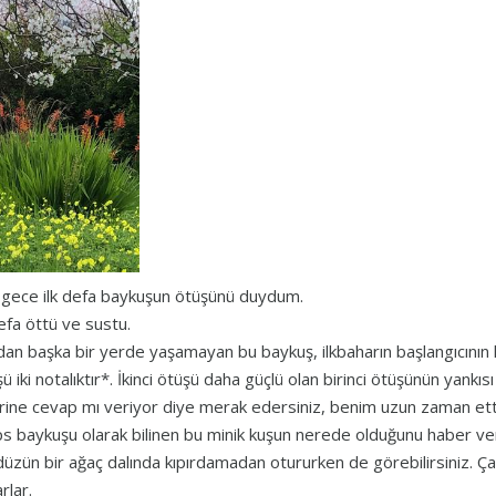
gece ilk defa baykuşun ötüşünü duydum.
defa öttü ve sustu.
an başka bir yerde yaşamayan bu baykuş, ilkbaharın başlangıcının 
ü iki notalıktır*. İkinci ötüşü daha güçlü olan birinci ötüşünün yankısı 
rine cevap mı veriyor diye merak edersiniz, benim uzun zaman etti
s baykuşu olarak bilinen bu minik kuşun nerede olduğunu haber ver
üzün bir ağaç dalında kıpırdamadan otururken de görebilirsiniz. Ça
rlar.