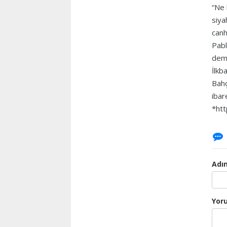
“Ne 
siya
canh
Pabl
demi
İlkb
Bahç
ibar
*htt
Adın
Yor