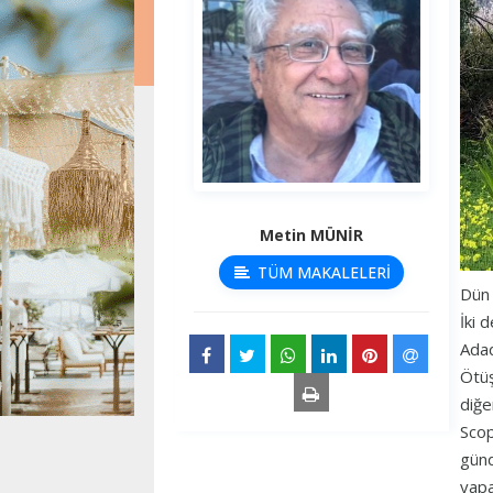
Metin MÜNİR
TÜM MAKALELERİ
Dün 
İki 
Adad
Ötüş
diğe
Scop
günd
yapa