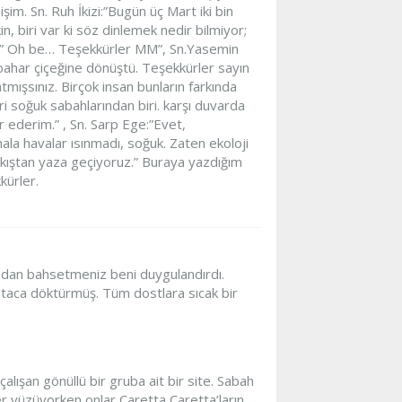
şim. Sn. Ruh İkizi:”Bugün üç Mart iki bin
n, biri var ki söz dinlemek nedir bilmiyor;
an:” Oh be… Teşekkürler MM”, Sn.Yasemin
 bahar çiçeğine dönüştü. Teşekkürler sayın
tmışsınız. Birçok insan bunların farkında
gri soğuk sabahlarından biri. karşı duvarda
r ederim.” , Sn. Sarp Ege:”Evet,
 hala havalar ısınmadı, soğuk. Zaten ekoloji
ıştan yaza geçiyoruz.” Buraya yazdığım
kürler.
dan bahsetmeniz beni duygulandırdı.
staca döktürmüş. Tüm dostlara sıcak bir
çalışan gönüllü bir gruba ait bir site. Sabah
er yüzüyorken onlar Caretta Caretta’ların