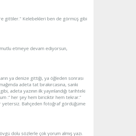
e gittiler." Kelebekleri ben de görmüş gibi
ri mutlu etmeye devam ediyorsun,
arın ya denize gittiği, ya öğleden sonrası
amağımda adeta tat bırakırcasına, sanki
i, adeta yazının ilk yayınlandığı tarihteki
m :” her şey hem biriciktir hem tekrar.”
eler yetersiz. Bahçeden fotoğraf gördüğüme
 övgü dolu sözlerle çok yorum almış yazı.