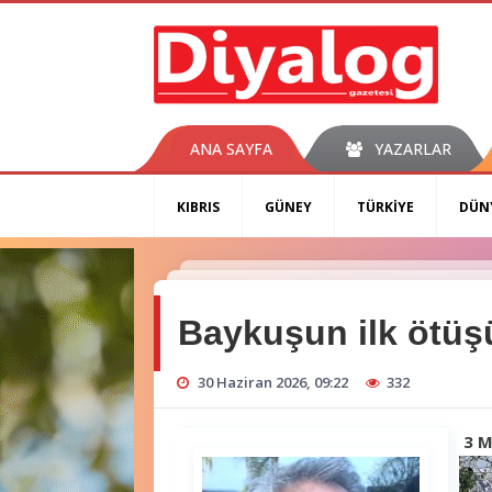
ANA SAYFA
YAZARLAR
KIBRIS
GÜNEY
TÜRKİYE
DÜN
Baykuşun ilk ötüş
30 Haziran 2026, 09:22
332
3 M