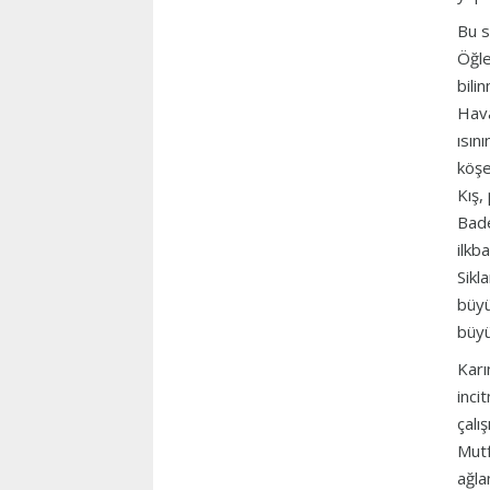
Bu s
Öğle
bili
Hava
ısın
köşe
Kış,
Bade
ilkb
Sikl
büyü
büyü
Karı
inci
çalı
Mutf
ağla