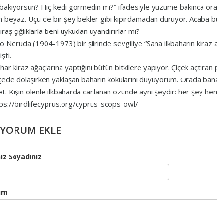
bakıyorsun? Hiç kedi görmedin mi?” ifadesiyle yüzüme bakınca or
h beyaz. Üçü de bir şey bekler gibi kıpırdamadan duruyor. Acaba 
ıraş çığlıklarla beni uykudan uyandırırlar mı?
o Neruda (1904-1973) bir şiirinde sevgiliye “Sana ilkbaharın kiraz 
şti.
ahar kiraz ağaçlarına yaptığını bütün bitkilere yapıyor. Çiçek açtıran
ede dolaşırken yaklaşan baharın kokularını duyuyorum. Orada bana 
et. Kışın ölenle ilkbaharda canlanan özünde aynı şeydir: her şey hem
ps://birdlifecyprus.org/cyprus-scops-owl/
YORUM EKLE
ız Soyadınız
um