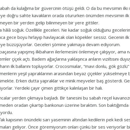
abah da kulağıma bir güvercinin ötüşü geldi. O da bu mevsimin ilki i
ye doğru sahte kavakların orada otururken önümden mevsimin ilk k
nmeyen bir yerden gelip bilinmeyen bir yere gittiler.
 hâlâ soğuk. Özellikle geceleri. Ne kadar soğuk olduğunu gecelerin 
ınca gece boyu hırlayıp havlayacak olan köpekler sessiz. Gecenin ilk
ye büzüşüyorlar. Geceleri şömine yakmaya devam ediyorum.
 paçasına yapışmış ilkbaharın ilerlemesini önlemeye çalışıyor, ama n
mler çiçek açtı. Badem ağaçlarına yaklaşınca arıların vızıltısını duyu
aharın ilk ballarını topluyorlar. Crocosmialar, “mavi donlu, gök gözlü”
amenlerin yeşil yapraklarının arasından beyaz çiçekler yükselmeye 
mekte. Erken dutta yapraklar ve minik meyveler baş gösterdi. Ge
yorlar. Yerdeki çayır çimen gittikçe kalınlaşan bir halı.
ncalar yerden çıkmaya başladı. Bir tanesini bu sabah reçel kavan
tmeden oradan çıkartıp bankonun üzerine bıraktım. Son baktığımda 
şıyordu.
ak kapısının önündeki sarı yaseminin altından kedilerin pek kedi se
maları geliyor. Önce göremiyorum onları çünkü bir ses veriyorlar bir