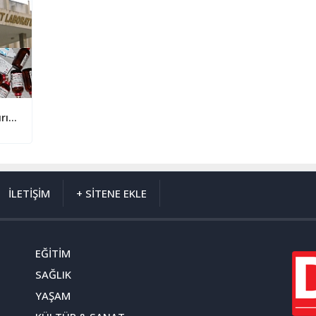
Tehlike: 200 milyonluk ilaç 4 yıldır kaldırılmadı
İLETİŞİM
+ SİTENE EKLE
EĞİTİM
SAĞLIK
YAŞAM