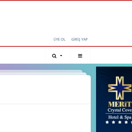
ÜYE OL
GİRİŞ YAP