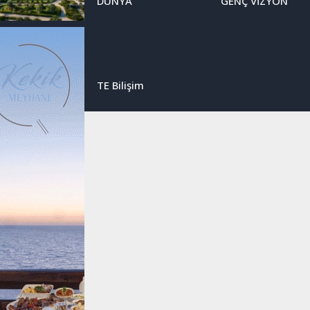
DÜNYA
GENÇ VİZYON
TE Bilişim