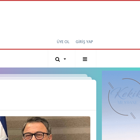
ÜYE OL
GİRİŞ YAP