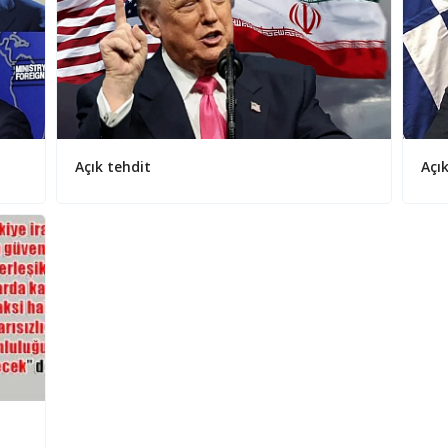
Açık tehdit
Açı