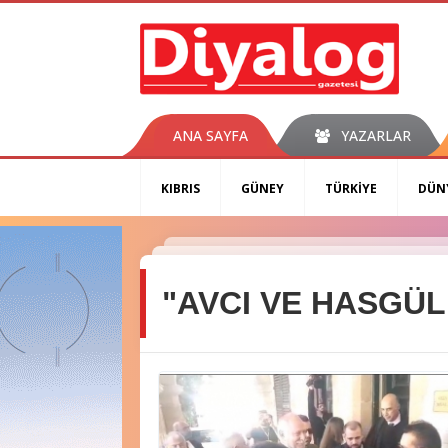
ANA SAYFA
YAZARLAR
KIBRIS
GÜNEY
TÜRKİYE
DÜN
"AVCI VE HASGÜL