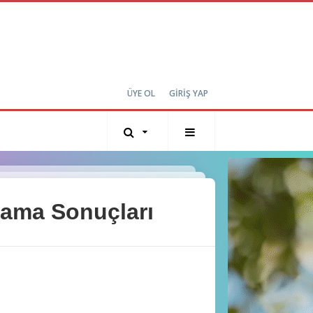
ÜYE OL
GİRİŞ YAP
ma Sonuçları