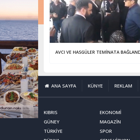
AVCI VE HASGÜLER TEMİNATA BAĞLAN
ANA SAYFA
KÜNYE
REKLAM
KIBRIS
EKONOMİ
GÜNEY
MAGAZİN
TÜRKİYE
SPOR