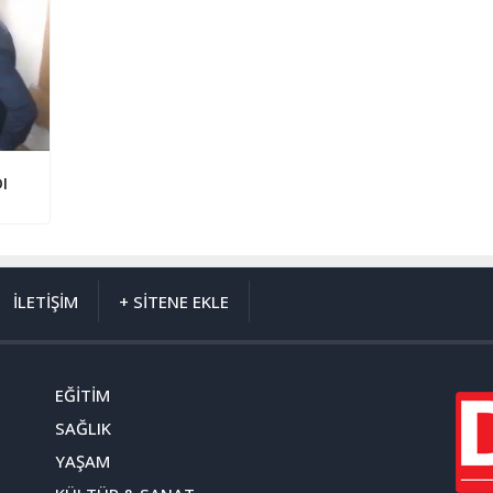
DI
İLETİŞİM
+ SİTENE EKLE
EĞİTİM
SAĞLIK
YAŞAM