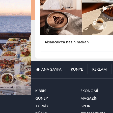
Alsancak’ta nezih mekan
ANA SAYFA
KÜNYE
REKLAM
KIBRIS
EKONOMİ
GÜNEY
MAGAZİN
TÜRKİYE
SPOR