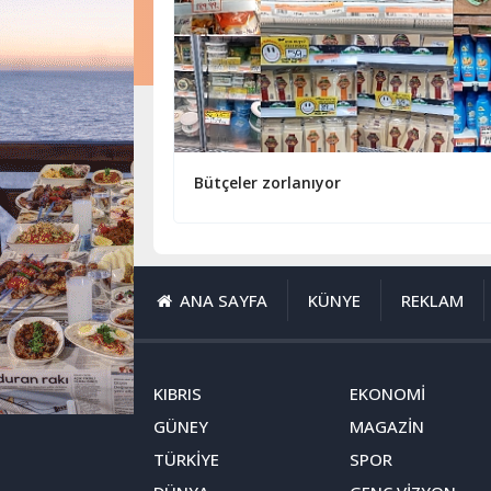
Bütçeler zorlanıyor
ANA SAYFA
KÜNYE
REKLAM
KIBRIS
EKONOMİ
GÜNEY
MAGAZİN
TÜRKİYE
SPOR