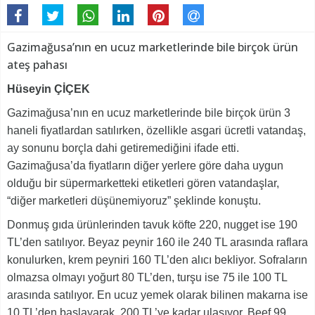
Gazimağusa’nın en ucuz marketlerinde bile birçok ürün
ateş pahası
Hüseyin ÇİÇEK
Gazimağusa’nın en ucuz marketlerinde bile birçok ürün 3
haneli fiyatlardan satılırken, özellikle asgari ücretli vatandaş,
ay sonunu borçla dahi getiremediğini ifade etti.
Gazimağusa’da fiyatların diğer yerlere göre daha uygun
olduğu bir süpermarketteki etiketleri gören vatandaşlar,
“diğer marketleri düşünemiyoruz” şeklinde konuştu.
Donmuş gıda ürünlerinden tavuk köfte 220, nugget ise 190
TL’den satılıyor. Beyaz peynir 160 ile 240 TL arasında raflara
konulurken, krem peyniri 160 TL’den alıcı bekliyor. Sofraların
olmazsa olmayı yoğurt 80 TL’den, turşu ise 75 ile 100 TL
arasında satılıyor. En ucuz yemek olarak bilinen makarna ise
10 TL’den başlayarak, 200 TL’ye kadar ulaşıyor. Beef 99,