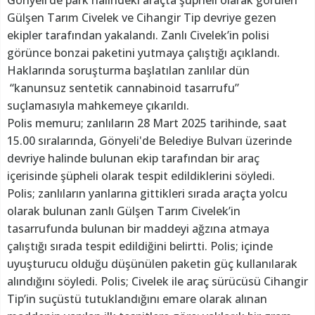
Gönyeli’de park halindeki araçta şüpheli olarak görülen
Gülşen Tarım Civelek ve Cihangir Tip devriye gezen
ekipler tarafından yakalandı. Zanlı Civelek’in polisi
görünce bonzai paketini yutmaya çalıştığı açıklandı.
Haklarında soruşturma başlatılan zanlılar dün
“kanunsuz sentetik cannabinoid tasarrufu”
suçlamasıyla mahkemeye çıkarıldı.
Polis memuru; zanlıların 28 Mart 2025 tarihinde, saat
15.00 sıralarında, Gönyeli'de Belediye Bulvarı üzerinde
devriye halinde bulunan ekip tarafından bir araç
içerisinde şüpheli olarak tespit edildiklerini söyledi.
Polis; zanlıların yanlarına gittikleri sırada araçta yolcu
olarak bulunan zanlı Gülşen Tarım Civelek’in
tasarrufunda bulunan bir maddeyi ağzına atmaya
çalıştığı sırada tespit edildiğini belirtti. Polis; içinde
uyuşturucu olduğu düşünülen paketin güç kullanılarak
alındığını söyledi. Polis; Civelek ile araç sürücüsü Cihangir
Tip’in suçüstü tutuklandığını emare olarak alınan