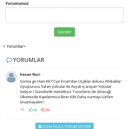
Yorumunuz
Gönder
< Yorumlar>
YORUMLAR
Hasan Nuri
Sorma gir Hanı KKTCye Ercan’dan Uçaklar dolusu Afrikalılar ‘
Uyuşturucu Satan yolcular ile Asyalı iş arayan Yolcular
Geliyor ! Günübirlik meteliksiz Turistlerin de dolacağı
Ülkemizde Kapılarımıza Birer Kilit Daha vurmayı Lütfen
Unutmayalım !
(
0
)
(
0
)
DAHA FAZLA YORUM GÖSTER