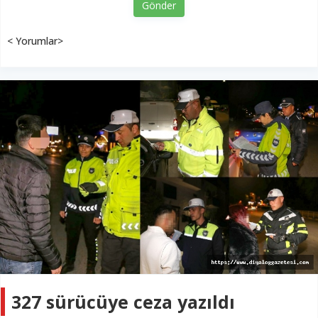
Gönder
< Yorumlar>
327 sürücüye ceza yazıldı