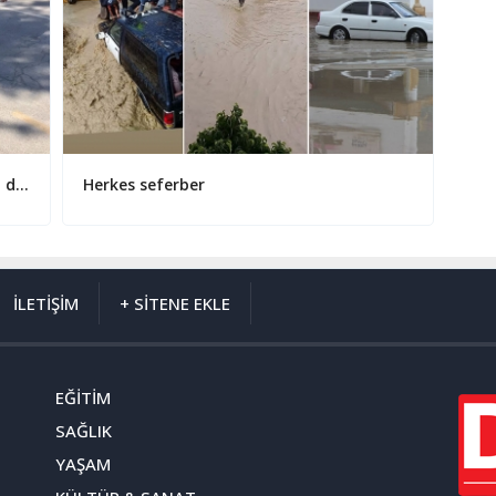
Vakıflar İdaresi gıda ve hijyen paketleri dağıtımına başladı
Herkes seferber
İLETİŞİM
+ SİTENE EKLE
EĞİTİM
SAĞLIK
YAŞAM