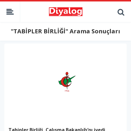
"TABİPLER BİRLİĞİ" Arama Sonuçları
Tabipler Birliği, Çalışma Bakanlığı’nı ivedi