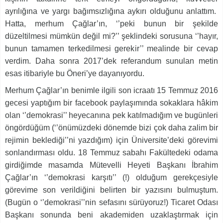
ayrılığına ve yargı bağımsızlığına aykırı olduğunu anlattım.
Hatta, merhum Çağlar’ın, ‘’peki bunun bir şekilde
düzeltilmesi mümkün değil mi?’’ şeklindeki sorusuna ‘’hayır,
bunun tamamen terkedilmesi gerekir’’ mealinde bir cevap
verdim. Daha sonra 2017’dek referandum sunulan metin
esas itibariyle bu Öneri’ye dayanıyordu.
Merhum Çağlar’ın benimle ilgili son icraatı 15 Temmuz 2016
gecesi yaptığım bir facebook paylaşımında sokaklara hâkim
olan ‘’demokrasi’’ heyecanına pek katılmadığım ve bugünleri
öngördüğüm (‘’önümüzdeki dönemde bizi çok daha zalim bir
rejimin beklediği’’ni yazdığım) için Üniversite’deki görevimi
sonlandırması oldu. 18 Temmuz sabahı Fakültedeki odama
girdiğimde masamda Mütevelli Heyeti Başkanı İbrahim
Çağlar’ın ‘’demokrasi karşıtı’’ (!) olduğum gerekçesiyle
görevime son verildiğini belirten bir yazısını bulmuştum.
(Bugün o ‘’demokrasi’’nin sefasını sürüyoruz!) Ticaret Odası
Başkanı sonunda beni akademiden uzaklaştırmak için