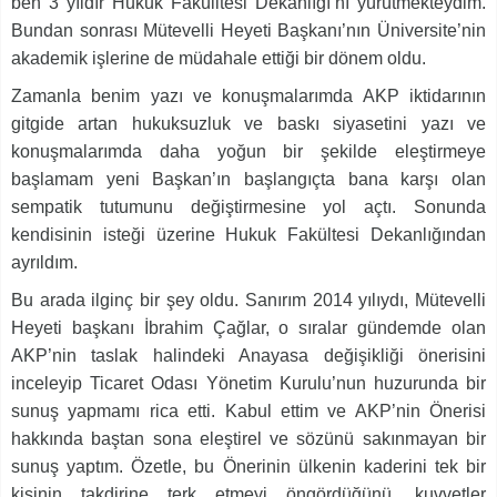
ben 3 yıldır Hukuk Fakülltesi Dekanlığı’nı yürütmekteydim.
Bundan sonrası Mütevelli Heyeti Başkanı’nın Üniversite’nin
akademik işlerine de müdahale ettiği bir dönem oldu.
Zamanla benim yazı ve konuşmalarımda AKP iktidarının
gitgide artan hukuksuzluk ve baskı siyasetini yazı ve
konuşmalarımda daha yoğun bir şekilde eleştirmeye
başlamam yeni Başkan’ın başlangıçta bana karşı olan
sempatik tutumunu değiştirmesine yol açtı. Sonunda
kendisinin isteği üzerine Hukuk Fakültesi Dekanlığından
ayrıldım.
Bu arada ilginç bir şey oldu. Sanırım 2014 yılıydı, Mütevelli
Heyeti başkanı İbrahim Çağlar, o sıralar gündemde olan
AKP’nin taslak halindeki Anayasa değişikliği önerisini
inceleyip Ticaret Odası Yönetim Kurulu’nun huzurunda bir
sunuş yapmamı rica etti. Kabul ettim ve AKP’nin Önerisi
hakkında baştan sona eleştirel ve sözünü sakınmayan bir
sunuş yaptım. Özetle, bu Önerinin ülkenin kaderini tek bir
kişinin takdirine terk etmeyi öngördüğünü, kuvvetler