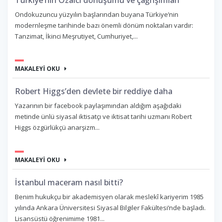
Türkiye’nin Özalcı dönüşümü ve çağrışımları
Ondokuzuncu yüzyılın başlarından buyana Türkiye’nin
modernleşme tarihinde bazı önemli dönüm noktaları vardır:
Tanzimat, İkinci Meşrutiyet, Cumhuriyet,...
MAKALEYİ OKU
Robert Higgs’den devlete bir reddiye daha
Yazarının bir facebook paylaşımından aldığım aşağıdaki
metinde ünlü siyasal iktisatçı ve iktisat tarihi uzmanı Robert
Higgs özgürlükçü anarşizm...
MAKALEYİ OKU
İstanbul maceram nasıl bitti?
Benim hukukçu bir akademisyen olarak meslekî kariyerim 1985
yılında Ankara Üniversitesi Siyasal Bilgiler Fakültesi’nde başladı.
Lisansüstü öğrenimime 1981...