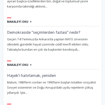
ayıran başlıca özelliklerden biri, doğal ve toplumsal çevre
karşısında takındığı aktivist...
MAKALEYİ OKU
Demokraside ‘’seçimlerden fazlasi’’ nedir?
Geçen 7-8 Temmuzda Ankara’da yapılan NATO zirvesinin
ülkedeki gündelik hayat üzerinde ciddî menfî etkileri oldu.
Tabiatıyla bundan en çok da başkentin kendisiydi;...
MAKALEYİ OKU
Hayek’i hatırlamak, yeniden
Malum, 1980’lerin sonları ve 1990’ların başları totaliter-sosyalist
Sovyet sisteminin ve Doğu Avrupa’daki uydu rejimlerin çöküş
yıllarıydı. İşte...