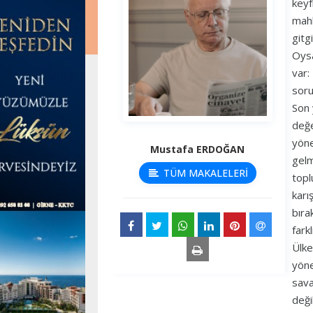
keyf
mahk
gitg
Oysa
var:
soru
Son 
değe
yönel
Mustafa ERDOĞAN
gelm
TÜM MAKALELERİ
topl
karı
bıra
fark
Ülke
yöne
sava
deği