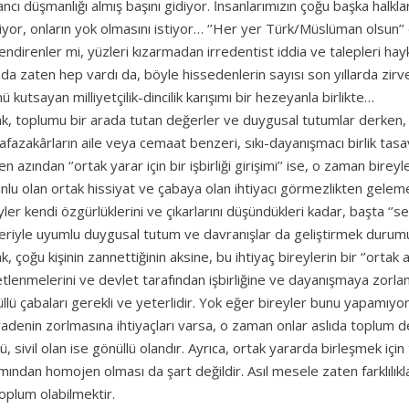
ncı düşmanlığı almış başını gidiyor. İnsanlarımızın çoğu başka halklar
iyor, onların yok olmasını istiyor… ‘’Her yer Türk/Müslüman olsun’’ 
endirenler mi, yüzleri kızarmadan irredentist iddia ve talepleri hay
nda zaten hep vardı da, böyle hissedenlerin sayısı son yıllarda zirve
ü kutsayan milliyetçilik-dincilik karışımı bir hezeyanla birlikte…
k, toplumu bir arada tutan değerler ve duygusal tutumlar derken, 
fazakârların aile veya cemaat benzeri, sıkı-dayanışmacı birlik tas
en azından ‘’ortak yarar için bir işbirliği girişimi’’ ise, o zaman bireyl
nlu olan ortak hissiyat ve çabaya olan ihtiyacı görmezlikten geleme
yler kendi özgürlüklerini ve çıkarlarını düşündükleri kadar, başta ‘
eriyle uyumlu duygusal tutum ve davranışlar da geliştirmek durum
k, çoğu kişinin zannettiğinin aksine, bu ihtiyaç bireylerin bir ‘’ortak 
tlenmelerini ve devlet tarafından işbirliğine ve dayanışmaya zorlan
llü çabaları gerekli ve yeterlidir. Yok eğer bireyler bunu yapamıyorla
iradenin zorlmasına ihtiyaçları varsa, o zaman onlar aslıda toplum değ
ü, sivil olan ise gönüllü olandır. Ayrıca, ortak yararda birleşmek içi
mından homojen olması da şart değildir. Asıl mesele zaten farklılıkla
toplum olabilmektir.