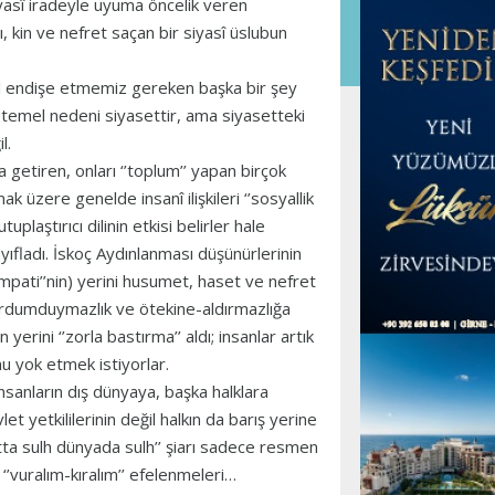
iyasî iradeyle uyuma öncelik veren
 kin ve nefret saçan bir siyasî üslubun
ıl endişe etmemiz gereken başka bir şey
 da temel nedeni siyasettir, ama siyasetteki
l.
a getiren, onları ‘’toplum’’ yapan birçok
ak üzere genelde insanî ilişkileri ‘’sosyallik
uplaştırıcı dilinin etkisi belirler hale
ıfladı. İskoç Aydınlanması düşünürlerinin
mpati’’nin) yerini husumet, haset ve nefret
 vurdumduymazlık ve ötekine-aldırmazlığa
erini ‘’zorla bastırma’’ aldı; insanlar artık
u yok etmek istiyorlar.
insanların dış dünyaya, başka halklara
t yetkililerinin değil halkın da barış yerine
rtta sulh dünyada sulh’’ şiarı sadece resmen
, ‘’vuralım-kıralım’’ efelenmeleri…