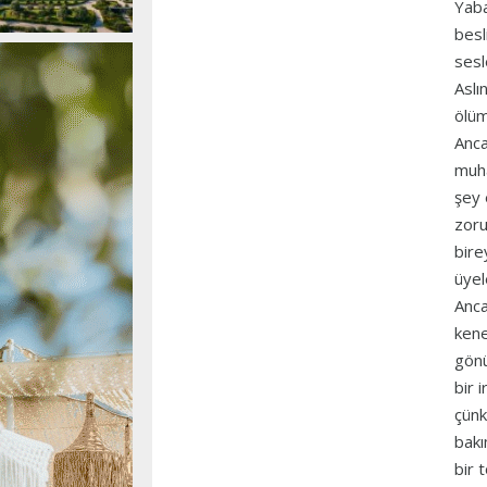
Yaba
besl
sesl
Aslı
ölüm
Anca
muha
şey 
zoru
bire
üyel
Anca
kene
gönü
bir 
çünk
bakı
bir 