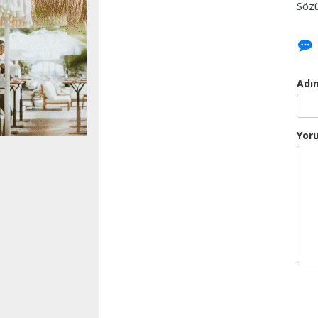
Sözü
Adın
Yor