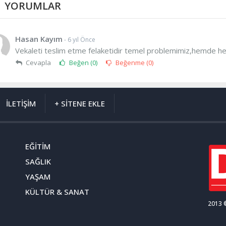
YORUMLAR
Hasan Kayım
- 6 yıl Önce
Vekaleti teslim etme felaketidir temel problemimiz,hemde her
Cevapla
Beğen (
0
)
Beğenme (
0
)
İLETİŞİM
+ SİTENE EKLE
EĞİTİM
SAĞLIK
YAŞAM
KÜLTÜR & SANAT
2013 ©