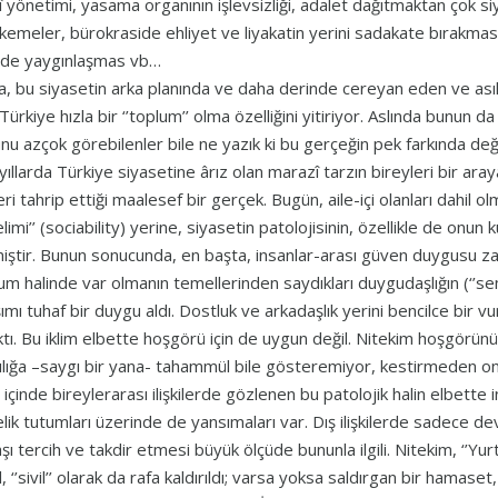
î yönetimi, yasama organının işlevsizliği, adalet dağıtmaktan çok s
emeler, bürokraside ehliyet ve liyakatin yerini sadakate bırakması,
ide yaygınlaşmas vb…
, bu siyasetin arka planında ve daha derinde cereyan eden ve as
 Türkiye hızla bir ‘’toplum’’ olma özelliğini yitiriyor. Aslında bunun
nu azçok görebilenler bile ne yazık ki bu gerçeğin pek farkında deği
yıllarda Türkiye siyasetine ârız olan marazî tarzın bireyleri bir aray
ri tahrip ettiği maalesef bir gerçek. Bugün, aile-içi olanları dahil olm
imi’’ (sociability) yerine, siyasetin patolojisinin, özellikle de onun kut
iştir. Bunun sonucunda, en başta, insanlar-arası güven duygusu zay
um halinde var olmanın temellerinden saydıkları duygudaşlığın (‘’se
şımı tuhaf bir duygu aldı. Dostluk ve arkadaşlık yerini bencilce bir
ktı. Bu iklim elbette hoşgörü için de uygun değil. Nitekim hoşgörünün y
lılığa –saygı bir yana- tahammül bile gösteremiyor, kestirmeden on
 içinde bireylerarası ilişkilerde gözlenen bu patolojik halin elbette 
lik tutumları üzerinde de yansımaları var. Dış ilişkilerde sadece devle
şı tercih ve takdir etmesi büyük ölçüde bununla ilgili. Nitekim, ‘’Yu
l, ‘’sivil’’ olarak da rafa kaldırıldı; varsa yoksa saldırgan bir hamaset