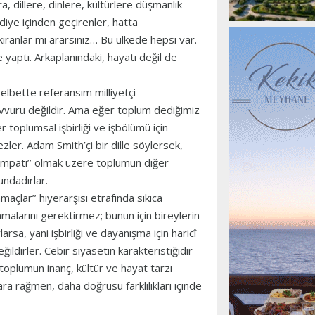
a, dillere, dinlere, kültürlere düşmanlık
diye içinden geçirenler, hatta
kıranlar mı ararsınız… Bu ülkede hepsi var.
 yaptı. Arkaplanındaki, hayatı değil de
elbette referansım milliyetçi-
avvuru değildir. Ama eğer toplum dediğimiz
er toplumsal işbirliği ve işbölümü için
zler. Adam Smith’çi bir dille söylersek,
’sempati’’ olmak üzere toplumun diğer
undadırlar.
amaçlar’’ hiyerarşisi etrafında sıkıca
malarını gerektirmez; bunun için bireylerin
rsa, yani işbirliği ve dayanışma için haricî
ildirler. Cebir siyasetin karakteristiğidir
n toplumun inanç, kültür ve hayat tarzı
ra rağmen, daha doğrusu farklılıkları içinde