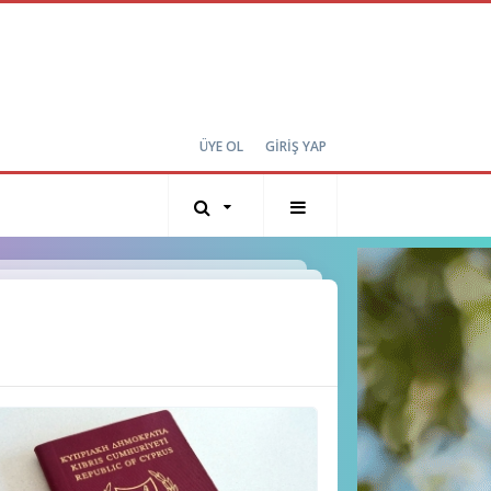
ÜYE OL
GİRİŞ YAP