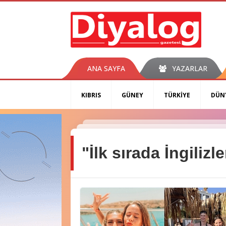
ANA SAYFA
YAZARLAR
KIBRIS
GÜNEY
TÜRKİYE
DÜN
"İlk sırada İngiliz