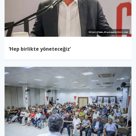
‘Hep birlikte yöneteceğiz’