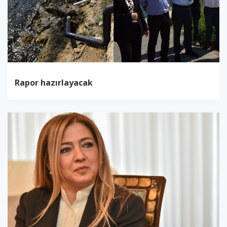
Rapor hazırlayacak