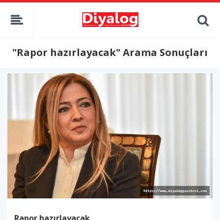
"Rapor hazırlayacak" Arama Sonuçları
Rapor hazırlayacak