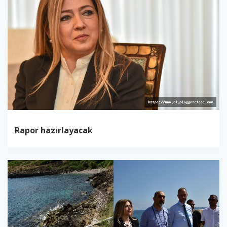
Rapor hazırlayacak