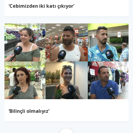
‘Cebimizden iki katı çıkıyor’
‘Bilinçli olmalıyız’