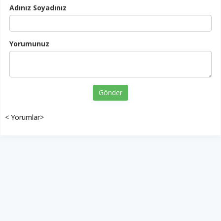
Adınız Soyadınız
Yorumunuz
Gönder
< Yorumlar>
İkinci sırada AKEL
GÜNEY
13 Mayıs 2026 - 09:48
135