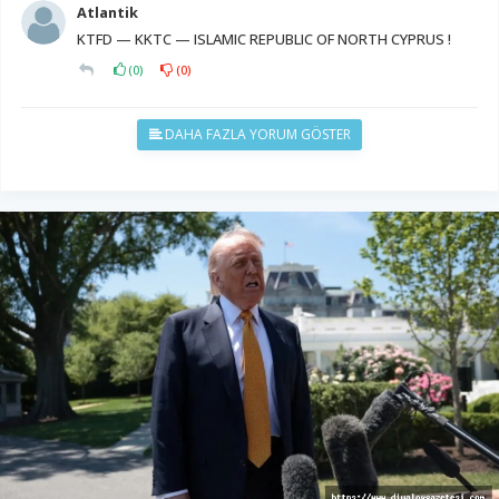
Atlantik
KTFD — KKTC — ISLAMIC REPUBLIC OF NORTH CYPRUS !
(
0
)
(
0
)
DAHA FAZLA YORUM GÖSTER