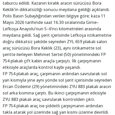
taburcu edildi. Kazanın kiralık aracın sürücüsü Bora
Keklik’in dikkatsizliği sonucu meydana geldiği açıklandı.
Polis Basın Subaylığından verilen bilgiye göre; kaza 11
Mayıs 2026 tarihinde saat 16.30 sıralarında Girne–
Lefkoşa Anayolu’nun 5–6’ncı kilometreleri arasında
meydana geldi. Sağ şerit içerisinde Lefkoşa istikametine
doğru dikkatsiz şekilde seyreden ZYL 659 plakalı salon
araç sürücüsü Bora Keklik (23), aynı istikamette sol
şeritte ilerleyen Mehmet Sertel (50) yönetimindeki FP
754 plakalı çift kabin araçla çarpıştı. İlk çarpışmanın
etkisiyle araçlarda kontrol kaybı yaşandı.
FP 754 plakalı araç, çarpmanın ardından savrularak sol
yan kısmıyla yine aynı yönde sol şerit içerisinde seyreden
Ercan Özdemir (29) yönetimindeki ZYU 883 plakalı aracın
sol arka kısmına çarptı. Bu ikinci çarpışmanın etkisiyle
ZYU 883 plakalı araç savrularak kontrolden çıktı.
FP 754 plakalı araç ise şiddetli çarpışmanın ardından
takla atarak yol üzerinde sağ yan kısmı üzerine devrildi.