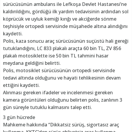
sürücüsünün ambulans ile Lefkoşa Devlet Hastanesi’ne
kaldırıldığını, gördüğü ilk yardım tedavisinin ardından sol
köprücük ve uyluk kemiği kırığı ve akciğerde sönme
teşhisiyle ortopedi servisinde müşahede altına alındığını
kaydetti.
Polis, kaza sonucu araç sürücüsünün suçüstü hali gereği
tutuklandığını, LC 833 plakalı araçta 60 bin TL, ZV 856
plakalı motosiklette ise 50 bin TL tahmini hasar
meydana geldiğini belirtti.
Polis, motosiklet sürücüsünün ortopedi servisinde
tedavi altında olduğunu ve hayati tehlikesinin devam
ettiğini kaydetti.
Alınması gereken ifadeler ve incelenmesi gereken
kamera görüntüleri olduğunu belirten polis, zanlının 3
gün süreyle tutuklu kalmasını talep etti.
3 gün hücrede
Mahkeme hakkında “Dikkatsiz sürüş, sigortasız araç
kullanma, KKTC’den sürüş ehliyetsiz araç kullanma,