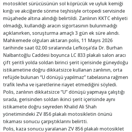
motosiklet sürücüsünün sol köprücük ve uyluk kemiği
kırığı ve akciğerde sönme teşhisiyle ortopedi servisinde
müşahede altına alındığı belirtildi. Zanlının KKTC ehliyeti
olmadığı, kullandığı aracın sigortasının bulunmadığı
açıklanırken, soruşturma amaçlı 3 gün ek süre alındı.
Mahkemede olguları aktaran polis, 11 Mayıs 2026
tarihinde saat 02.00 sıralarında Lefkoşa’da Dr. Burhan
Nalbantoğlu Caddesi boyunca LC 833 plakalı salon aracı
çift şeritli yolda soldan birinci şerit içerisinde güneydoğu
istikametine doğru dikkatsizce kullanan zanlının, orta
refüjde bulunan “U dönüşü yapılmaz” tabelasına rağmen
trafik levha ve işaretlerine riayet etmediğini söyledi.
Polis, zanlının dikkatsizce “U” dönüşü yapmaya çalıştığı
sırada, gerisinden soldan ikinci şerit içerisinde aynı
istikamete doğru seyreden Khalid Ali Shah
yönetimindeki ZV 856 plakalı motosikletin önünü
tıkaması sonucu çarpıştıklarını belirtti.
Polis, kaza sonucu yaralanan ZV 856 plakalı motosiklet