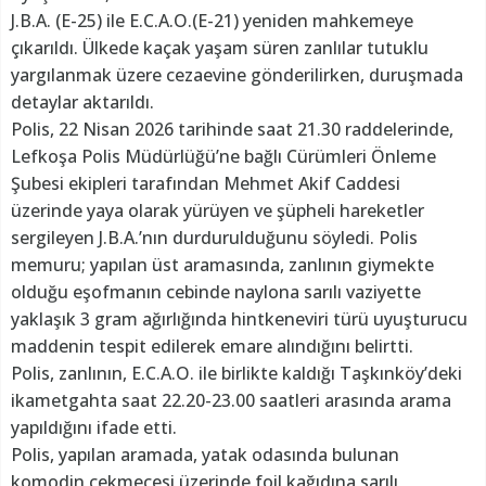
J.B.A. (E-25) ile E.C.A.O.(E-21) yeniden mahkemeye
çıkarıldı. Ülkede kaçak yaşam süren zanlılar tutuklu
yargılanmak üzere cezaevine gönderilirken, duruşmada
detaylar aktarıldı.
Polis, 22 Nisan 2026 tarihinde saat 21.30 raddelerinde,
Lefkoşa Polis Müdürlüğü’ne bağlı Cürümleri Önleme
Şubesi ekipleri tarafından Mehmet Akif Caddesi
üzerinde yaya olarak yürüyen ve şüpheli hareketler
sergileyen J.B.A.’nın durdurulduğunu söyledi. Polis
memuru; yapılan üst aramasında, zanlının giymekte
olduğu eşofmanın cebinde naylona sarılı vaziyette
yaklaşık 3 gram ağırlığında hintkeneviri türü uyuşturucu
maddenin tespit edilerek emare alındığını belirtti.
Polis, zanlının, E.C.A.O. ile birlikte kaldığı Taşkınköy’deki
ikametgahta saat 22.20-23.00 saatleri arasında arama
yapıldığını ifade etti.
Polis, yapılan aramada, yatak odasında bulunan
komodin çekmecesi üzerinde foil kağıdına sarılı