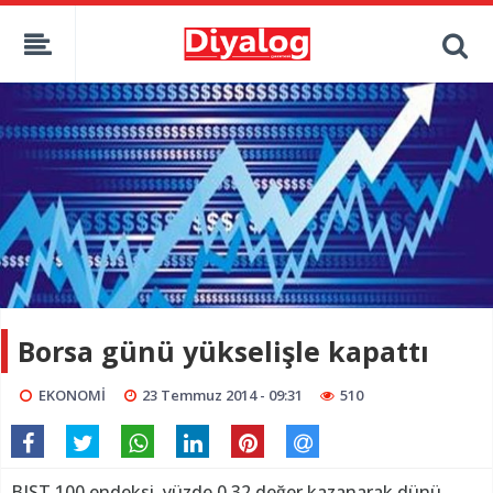
Borsa günü yükselişle kapattı
EKONOMİ
23 Temmuz 2014 - 09:31
510
BIST 100 endeksi, yüzde 0,32 değer kazanarak dünü