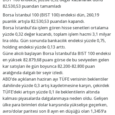
82.530,53 puandan tamamladı
Borsa İstanbul 100 (BIST 100) endeksi dün, 260,19
puanlık artışla 82.530,53 puandan kapandı.
Borsa İstanbul'da işlem gören hisse senetleri ortalama
yüzde 0,32 değer kazandı, toplam işlem hacmi 3,1 milyar
lira oldu. Gün sonunda bankacılık endeksi yüzde 0,75,
holding endeksi yüzde 0,13 arttı.
Güne alıcılı başlayan Borsa İstanbul’da BIST 100 endeksi
en yüksek 82.879,68 puanı görse de bu seviyeden gelen
kar satışları ile gün boyunca 82.200-82.800 puan
aralığında dalgalı bir seyir izledi.
ABD’de açıklanan haziran ayı TÜFE verisinin beklentiler
dahilinde yüzde 0,3 artış kaydetmesine karşın, çekirdek
TÜFE’deki artışın yüzde 0,1 ile beklentilerin altında
kalması piyasalarda dalgalanmaya neden oldu. Gelişen
ülke para birimleri dolar karşısında yükselişe geçerken,
avro/dolar paritesi son 8 ayın en düşüğü olan 1,3459’a