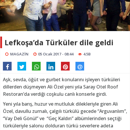
Lefkoşa’da Türküler dile geldi
MAGAZİN
05 Ocak 2017 - 08:44
4.5B
Aşk, sevda, öğüt ve gurbet konularını işleyen türküleri
dillerden düşmeyen Ali Özel yeni yıla Saray Otel Roof
Restoran’da verdiği coşkulu canlı konserle girdi.
Yeni yıla barış, huzur ve mutluluk dilekleriyle giren Ali
Özel, davullu zurnalı, çalgılı türkülü gecede “Arguvanlım”,
“Vay Deli Gönül” ve “Geç Kaldın” albümlerinden seçtiği
türküleriyle salonu dolduran türkü severlere adeta