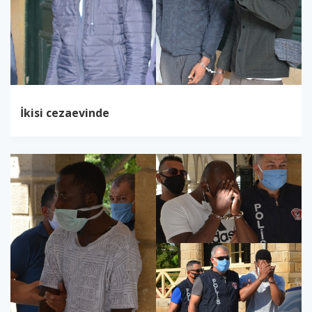
İkisi cezaevinde