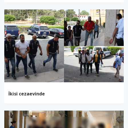
İkisi cezaevinde