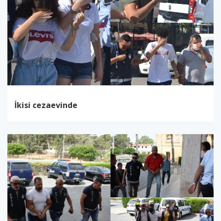
İkisi cezaevinde