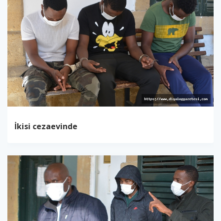
İkisi cezaevinde