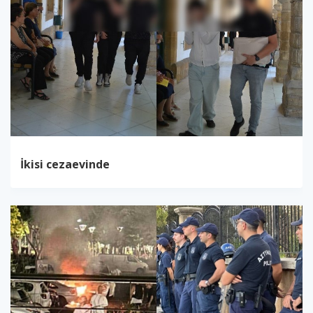
İkisi cezaevinde