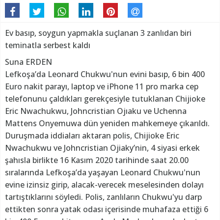
Ev basıp, soygun yapmakla suçlanan 3 zanlıdan biri
teminatla serbest kaldı
Suna ERDEN
Lefkoşa’da Leonard Chukwu'nun evini basıp, 6 bin 400
Euro nakit parayı, laptop ve iPhone 11 pro marka cep
telefonunu çaldıkları gerekçesiyle tutuklanan Chijioke
Eric Nwachukwu, Johncristian Ojıaku ve Uchenna
Mattens Onyemuwa dün yeniden mahkemeye çıkarıldı.
Duruşmada iddiaları aktaran polis, Chijioke Eric
Nwachukwu ve Johncristian Ojiaky’nin, 4 siyasi erkek
şahısla birlikte 16 Kasım 2020 tarihinde saat 20.00
sıralarında Lefkoşa’da yaşayan Leonard Chukwu'nun
evine izinsiz girip, alacak-verecek meselesinden dolayı
tartıştıklarını söyledi. Polis, zanlıların Chukwu'yu darp
ettikten sonra yatak odası içerisinde muhafaza ettiği 6