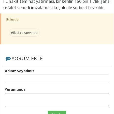
TL nakit teminat yatırması, bir kefilin 150 bin TL’lik şahsi
kefalet senedi imzalaması koşulu ile serbest bırakıldı.
Etiketler
#İkisi cezaevinde
YORUM EKLE
Adınız Soyadınız
Yorumunuz