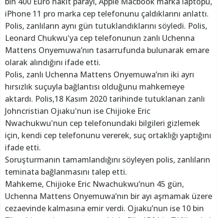
bin 400 Euro nakit parayı, Apple Macbook marka laptopu,
iPhone 11 pro marka cep telefonunu çaldıklarını anlattı.
Polis, zanlıların aynı gün tutuklandıklarını söyledi. Polis,
Leonard Chukwu'ya cep telefonunun zanlı Uchenna
Mattens Onyemuwa’nın tasarrufunda bulunarak emare
olarak alındığını ifade etti.
Polis, zanlı Uchenna Mattens Onyemuwa’nın iki ayrı
hırsızlık suçuyla bağlantısı olduğunu mahkemeye
aktardı. Polis,18 Kasım 2020 tarihinde tutuklanan zanlı
Johncristian Ojıaku'nun ise Chijioke Eric
Nwachukwu'nun cep telefonundaki bilgileri gizlemek
için, kendi cep telefonunu vererek, suç ortaklığı yaptığını
ifade etti.
Soruşturmanın tamamlandığını söyleyen polis, zanlıların
teminata bağlanmasını talep etti.
Mahkeme, Chijioke Eric Nwachukwu’nun 45 gün,
Uchenna Mattens Onyemuwa’nın bir ayı aşmamak üzere
cezaevinde kalmasına emir verdi. Ojıaku’nun ise 10 bin