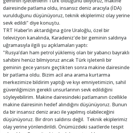
geminin işletenlerin Türk olduğunu biliyoruz, makine
dairesinde patlama oldu, insansız deniz aracıyla (İDA)
vurulduğunu düşünüyoruz, teknik ekiplerimiz olay yerine
sevk edildi" diye konuştu.
TRT Haber’in aktardığına göre Uraloğlu, özel bir
televizyon kanalında, Karadeniz'de bir geminin saldırıya
uğramasıyla ilgili şu açıklamaları yaptı:
"Rusya’dan ham petrol yüklemiş olan bir yabancı bayraklı
sahibini henüz bilmiyoruz ancak Türk işletenli bir
geminin gece yarısını geçtikten sonra makine dairesinde
bir patlama oldu. Bizim acil ana arama kurtarma
merkezimize bildirim yaptığı ve kıyı emniyetimizin, sahil
güvenliğimizin gerekli unsurlarının sevk edildiğini
söyleyebilirim. Makine dairesindeki patlamanın özellikle
makine dairesinin hedef alındığını düşünüyoruz. Bunun
da bir insansız deniz aracı ile yapılmış olabileceğini
düşünüyoruz. Bir dron saldırısı değil. Teknik ekiplerimiz
olay yerine yönlendirildi. Önümüzdeki saatlerde tespit