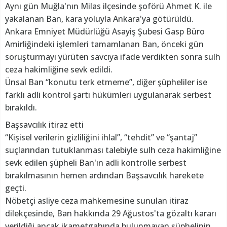
Aynı gün Muğla'nın Milas ilçesinde şoförü Ahmet K. ile
yakalanan Ban, kara yoluyla Ankara'ya götürüldü.
Ankara Emniyet Müdürlüğü Asayiş Şubesi Gasp Büro
Amirliğindeki işlemleri tamamlanan Ban, önceki gün
soruşturmayı yürüten savcıya ifade verdikten sonra sulh
ceza hakimliğine sevk edildi.
Ünsal Ban “konutu terk etmeme”, diğer şüpheliler ise
farklı adli kontrol şartı hükümleri uygulanarak serbest
bırakıldı.
Başsavcılık itiraz etti
“Kişisel verilerin gizliliğini ihlal”, “tehdit” ve “şantaj”
suçlarından tutuklanması talebiyle sulh ceza hakimliğine
sevk edilen şüpheli Ban'ın adli kontrolle serbest
bırakılmasının hemen ardından Başsavcılık harekete
geçti.
Nöbetçi asliye ceza mahkemesine sunulan itiraz
dilekçesinde, Ban hakkında 29 Ağustos'ta gözaltı kararı
verildiği ancak ikametgahında bulunmayan şüphelinin