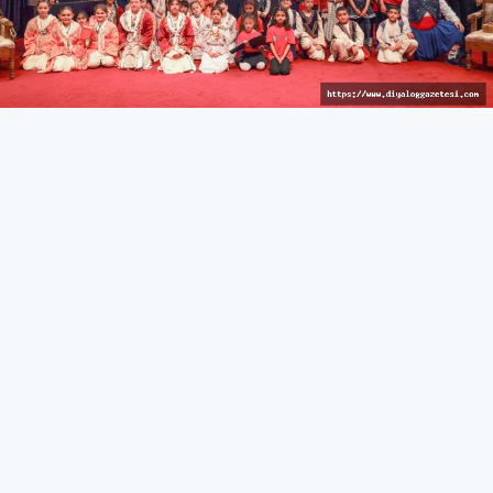
İzleyici keyif dolu anlar yaşadı
KÜLTÜR & SANAT
27 Mart 2026 - 10:44
337
İskele’de Kıbrıs manileri okundu, tatlı atışmalar yapıldı,
çocuk dansçılar sahne aldı
İskele Belediyesi tarafından düzenlenen 15. Kültür &
Sanat Günleri, kahve keyfi ve Kıbrıs manileri/atışma
gecesi ile devam etti.
İskele Belediyesi Kültür Evi’nde gerçekleştirilen etkinlikte
katılımcılara ücretsiz kahve ikramı yapıldı. Kahve