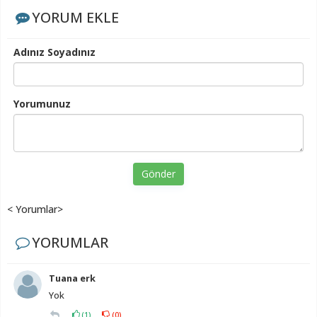
YORUM EKLE
Adınız Soyadınız
Yorumunuz
Gönder
< Yorumlar>
YORUMLAR
Tuana erk
Yok
(
1
)
(
0
)