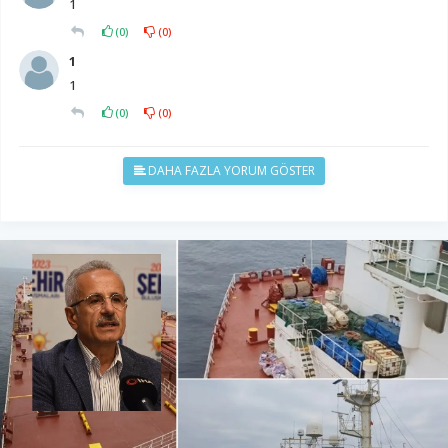
1
(
0
)
(
0
)
1
1
(
0
)
(
0
)
DAHA FAZLA YORUM GÖSTER