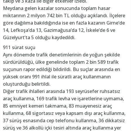
takip ve 3 kaza ile diğer etkenler izledi.
Meydana gelen kazalar sonucunda toplam hasar
miktarının 2 milyon 742 bin TL olduğu açıklandı. İlçelere
göre dağılıma bakıldığında ise en fazla kazanın Girne’de
14, Lefkoşa’da 13, Gazimağusa’da 12, İskele’de 6 ve
Güzelyurt’ta 5 olduğu kaydedildi.
911 sürat suçu
Aynı dönemde trafik denetimlerinin de yoğun şekilde
sürdürüldüğü, ülke genelinde toplam 2 bin 589 trafik
suçunun rapor edildiği bildirildi. Bu suçlar arasında en
yüksek oranı 991 ihlal ile süratli araç kullanmanın
oluşturduğu belirtildi.
Diğer trafik ihlalleri arasında 193 seyrüsefer ruhsatsız
araç kullanma, 169 trafik levha ve işaretlerine uymama,
85 emniyet kemeri takmama, 83 muayenesiz araç
kullanma, 68 sigortasız veya kapsam dışı araç kullanma,
37 sürüş esnasında cep telefonu kullanma, 36 dikkatsiz
sürüş ve 36 alkollü içki tesiri altında araç kullanma yer