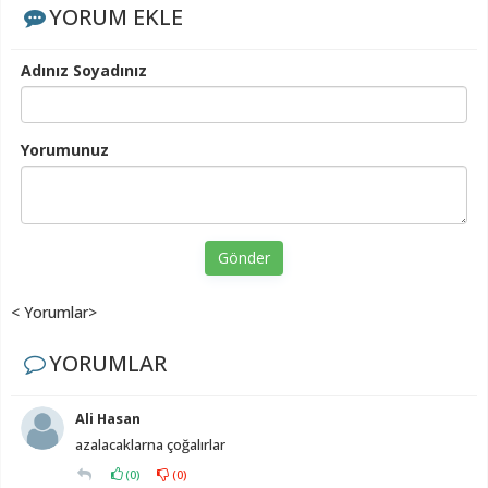
YORUM EKLE
Adınız Soyadınız
Yorumunuz
Gönder
< Yorumlar>
YORUMLAR
Ali Hasan
azalacaklarna çoğalırlar
(
0
)
(
0
)