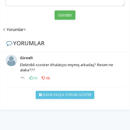
Gönder
< Yorumlar>
YORUMLAR
Girneli
Elektrikli scooter ithalatçısı mıymış arkadaş? Resim ne
alaka???
(
1
)
(
0
)
DAHA FAZLA YORUM GÖSTER