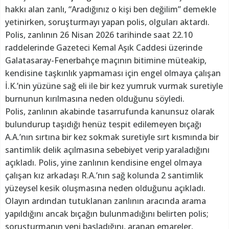
hakkı alan zanlı, “Aradığınız o kişi ben değilim” demekle
yetinirken, soruşturmayı yapan polis, olguları aktardı.
Polis, zanlının 26 Nisan 2026 tarihinde saat 22.10
raddelerinde Gazeteci Kemal Aşık Caddesi üzerinde
Galatasaray-Fenerbahçe maçının bitimine müteakip,
kendisine taşkınlık yapmaması için engel olmaya çalışan
İ.K.’nin yüzüne sağ eli ile bir kez yumruk vurmak suretiyle
burnunun kırılmasına neden olduğunu söyledi.
Polis, zanlının akabinde tasarrufunda kanunsuz olarak
bulundurup taşıdığı henüz tespit edilemeyen bıçağı
A.A.’nın sırtına bir kez sokmak suretiyle sırt kısmında bir
santimlik delik açılmasına sebebiyet verip yaraladığını
açıkladı. Polis, yine zanlının kendisine engel olmaya
çalışan kız arkadaşı R.A.’nın sağ kolunda 2 santimlik
yüzeysel kesik oluşmasına neden olduğunu açıkladı.
Olayın ardından tutuklanan zanlının aracında arama
yapıldığını ancak bıçağın bulunmadığını belirten polis;
soruşturmanın yeni başladığını, aranan emareler,