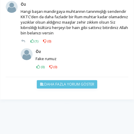
Öz
Hangi başarı mandirgaya muhtarının tanınmışlığı sendendir
KKTC’den da daha fazladır bir Rum muhtar kadar olamadınız
yazıklar olsun aldığınız maaşlar zehir zıkkım olsun Siz
kıbrıslılığı kültürü herşeyi bir hain gibi sattınız bitirdiniz Allah
bin belanızı versin
(
1
)
(
0
)
Öz
Fake rumuz
(
0
)
(
0
)
DAHA FAZLA YORUM GÖSTER