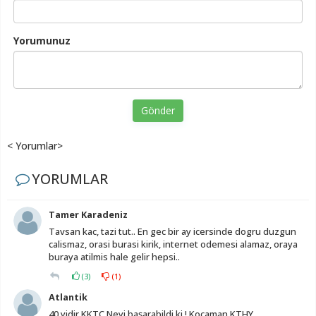
Yorumunuz
Gönder
< Yorumlar>
YORUMLAR
Tamer Karadeniz
Tavsan kac, tazi tut.. En gec bir ay icersinde dogru duzgun
calismaz, orasi burasi kirik, internet odemesi alamaz, oraya
buraya atilmis hale gelir hepsi..
(
3
)
(
1
)
Atlantik
40 yidir KKTC Neyi başarabildi ki ! Kocaman KTHY