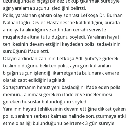
uzunluğundaki bıçağı bir kez sokup çıkarmak suretiyle
ağır yaralama suçunu işlediğini belirtti.
Polis, yaralanan şahsın olay sonrası Lefkoşa Dr. Burhan
Nalbantoğlu Devlet Hastanesi’ne kaldırıldığını, burada
ameliyata alındığını ve ardından cerrahi serviste
müşahede altına tutulduğunu söyledi. Yaralının hayati
tehlikesinin devam ettiğini kaydeden polis, tedavisinin
sürdüğünü ifade etti.
Olayın ardından zanlının Lefkoşa Adli Şube’ye giderek
teslim olduğunu belirten polis, aynı gün kullanılan
bıçağın suçun işlendiği ikametgahta bulunarak emare
olarak zapt edildiğini açıkladı.
Soruşturmanın henüz yeni başladığını ifade eden polis
memuru, alınması gereken ifadeler ve incelenmesi
gereken hususlar bulunduğunu söyledi.
Yaralının hayati tehlikesinin devam ettiğine dikkat çeken
polis, zanlının serbest kalması halinde soruşturmaya etki
etme olasılığı bulunduğunu belirterek 3 gün süreyle