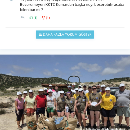
Beceremeyen KKTC Kumardan başka neyi becerebilir acaba
bilen bar mı ?
(
1
)
(
1
)
DAHA FAZLA YORUM GÖSTER