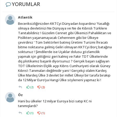
YORUMLAR
Atlantik
Beceriksizliğinizden KKTCyi Dünyadan kopardınız ‘Yasallığı
olmaya devletinizi Ne Dünyaya ve Ne de Kıbrıslı Türklere
Tanıtabildiniz ! Güzelim Cennet gibi Ülkemizi Pahalılıktan ve
Pislikten yaşanamayacak Cehennem gibi bir Ülkeye
çevirdiniz ‘ Tüm Sektörleri batmış Üretimi Turizmi İhracatı
bitme noktasına gelmiş Geliri olmayan KKTCyi Borç batağına
soktunuz ! Şimdilerde ise Uçaklar dolusu gözlamcilik
yapmak için gittiğiniz geri kalmış ve Fakir TDT Ülkelerinde
dış plotikamız başarılı diyorsunuz ? Gerçek başarı sağlayan
TDT Ülkelerinin Elçilik açıp Kıbrıs Cumhuriyeti olarak Güney
Kıbrıs’ı Tanımaları değilmidir yani ! Gerçekçi olalım Kardeş
Ülke Mardeş Ülke 3 devlet bir millet Ülkeyi bir tarafa bırakıp
da 12 Milyar Euro’ya Hangi Ülke söyleneni yapmaz ki !
(
2
)
(
2
)
Öz
Hani bu ülkeler 12 milyar Euroya bizi satıp KC ni
tanımışlardı?
(
1
)
(
1
)