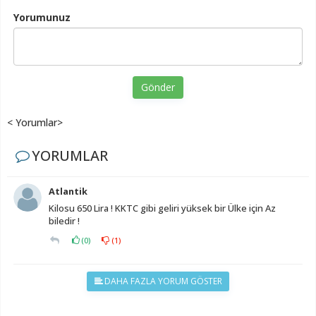
Yorumunuz
Gönder
< Yorumlar>
YORUMLAR
Atlantik
Kilosu 650 Lira ! KKTC gibi geliri yüksek bir Ülke için Az
biledir !
(
0
)
(
1
)
DAHA FAZLA YORUM GÖSTER