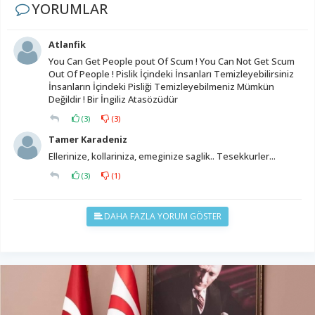
YORUMLAR
Atlanfik
You Can Get People pout Of Scum ! You Can Not Get Scum
Out Of People ! Pislik İçindeki İnsanları Temizleyebilirsiniz
İnsanların İçindeki Pisliği Temizleyebilmeniz Mümkün
Değildir ! Bir İngiliz Atasözüdür
(
3
)
(
3
)
Tamer Karadeniz
Ellerinize, kollariniza, emeginize saglik.. Tesekkurler...
(
3
)
(
1
)
DAHA FAZLA YORUM GÖSTER