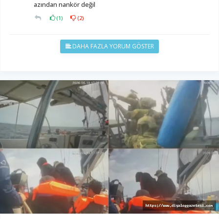
azından nankör değil
(
1
)
(
2
)
DAHA FAZLA YORUM GÖSTER