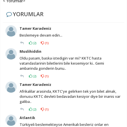
< Yorumlar>
YORUMLAR
Tamer Karadeniz
Beslemeye devam edin...
(
2
)
(
1
)
Muslihiddin
Oldu pasam, baska istedigin var mi? KKTC hasta
vatandaslarinin biletlerini bile kesemiyor ki.. Gemi
ambarinda gonderin bunu..
(
2
)
(
1
)
Tamer Karadeniz
Afrikalilar arasinda, KKTC'ye gelirken tek yon bilet almak,
donusu KKTC devleti bedavadan kesiyor diye bir inanis var
galiba..
(
2
)
(
1
)
Atlantik
Türkiyeli beslemekteyse Amerikalı besleriz onlar en