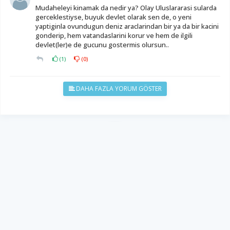
Mudaheleyi kinamak da nedir ya? Olay Uluslararasi sularda
gerceklestiyse, buyuk devlet olarak sen de, o yeni
yaptiginla ovundugun deniz araclarindan bir ya da bir kacini
gonderip, hem vatandaslarini korur ve hem de ilgili
devlet(ler)e de gucunu gostermis olursun..
(
1
)
(
0
)
DAHA FAZLA YORUM GÖSTER
YUKARI ÇIK
Yazılım:
TE Bilişim
Diyalog Gazetesi - Tüm hakları saklıdır.