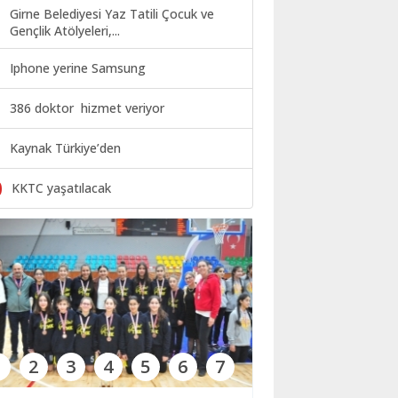
Girne Belediyesi Yaz Tatili Çocuk ve
Gençlik Atölyeleri,...
Iphone yerine Samsung
386 doktor hizmet veriyor
Kaynak Türkiye’den
0
KKTC yaşatılacak
1
2
3
4
5
6
7