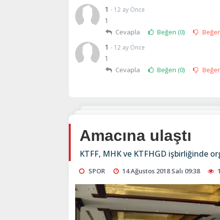
1
- 12 ay Önce
1
Cevapla
Beğen (
0
)
Beğe
1
- 12 ay Önce
1
Cevapla
Beğen (
0
)
Beğe
Amacına ulaştı
KTFF, MHK ve KTFHGD işbirliğinde or
SPOR
14 Ağustos 2018 Salı 09:38