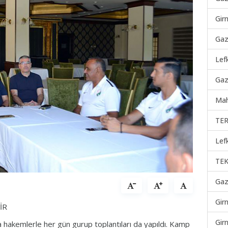
Gir
Gaz
Lef
Gaz
Mah
TER
Lef
TEK
Gaz
Gir
İR
Gir
hakemlerle her gün gurup toplantıları da yapıldı. Kamp