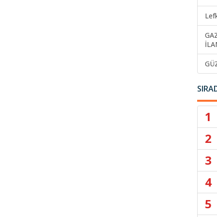
Lef
GA
İLA
GÜ
SIRA
1
2
3
4
5