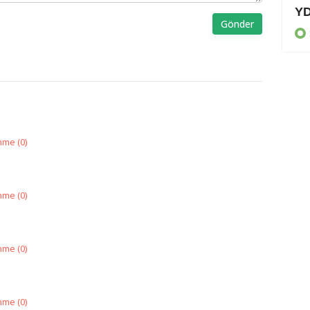
Kabinede 'CTP' değişikliği
Gönder
Son Dakika
nme (
0
)
nme (
0
)
nme (
0
)
nme (
0
)