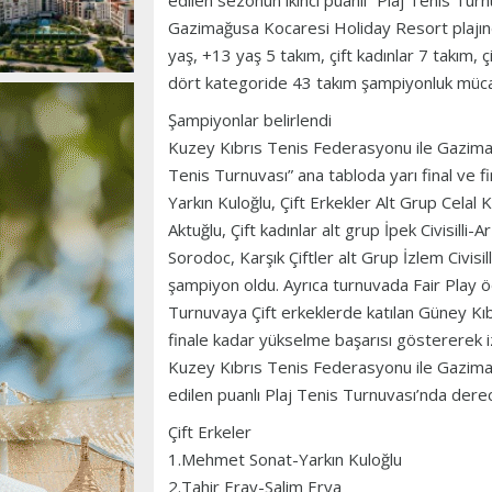
edilen sezonun ikinci puanlı “Plaj Tenis Tu
Gazimağusa Kocaresi Holiday Resort plajınd
yaş, +13 yaş 5 takım, çift kadınlar 7 takım, ç
dört kategoride 43 takım şampiyonluk müca
Şampiyonlar belirlendi
Kuzey Kıbrıs Tenis Federasyonu ile Gazima
Tenis Turnuvası” ana tabloda yarı final ve 
Yarkın Kuloğlu, Çift Erkekler Alt Grup Cela
Aktuğlu, Çift kadınlar alt grup İpek Civisilli
Sorodoc, Karşık Çiftler alt Grup İzlem Civisi
şampiyon oldu. Ayrıca turnuvada Fair Play ödü
Turnuvaya Çift erkeklerde katılan Güney Kıb
finale kadar yükselme başarısı göstererek iz
Kuzey Kıbrıs Tenis Federasyonu ile Gazima
edilen puanlı Plaj Tenis Turnuvası’nda derec
Çift Erkeler
1.Mehmet Sonat-Yarkın Kuloğlu
2.Tahir Eray-Salim Erya