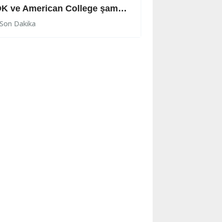
YDK ve American College şampiyon
Son Dakika
Son Dakika