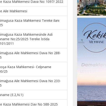
ne Kaza Mahkemesi Dava No: 1097/ 2022
ne Aile Mahkemesi
imagusa Kaza Mahkemesi Tereke ilanı
25
imağusa Kaza Mahkemesinde Asli
pname No:25/2025 Tereke İstida
101/2011
imağusa Aile Mahkemesi Dava No 288-
5
koşa Kaza Mahkemesi- Celpname
30/25
imağusa Aile Mahkemesi Dava No 233-
5
pname (E.2,N.1)
ne Kaza Mahkemesi Dav No 588-2025