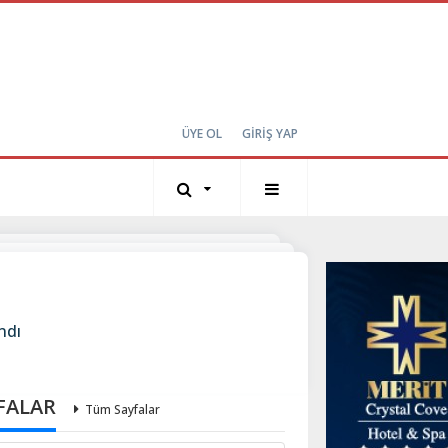
ÜYE OL
GİRİŞ YAP
ndı
FALAR
Tüm Sayfalar