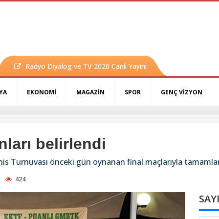
Radyo Diyalog ve TV 2020 Canlı Yayını
YA
EKONOMİ
MAGAZİN
SPOR
GENÇ VİZYON
nları belirlendi
enis Turnuvası önceki gün oynanan final maçlarıyla tamamla
424
SAY