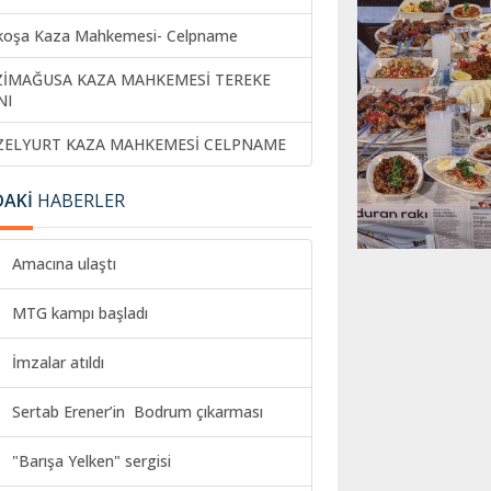
koşa Kaza Mahkemesi- Celpname
ZİMAĞUSA KAZA MAHKEMESİ TEREKE
NI
ZELYURT KAZA MAHKEMESİ CELPNAME
DAKİ
HABERLER
Amacına ulaştı
MTG kampı başladı
İmzalar atıldı
Sertab Erener’in Bodrum çıkarması
"Barışa Yelken" sergisi