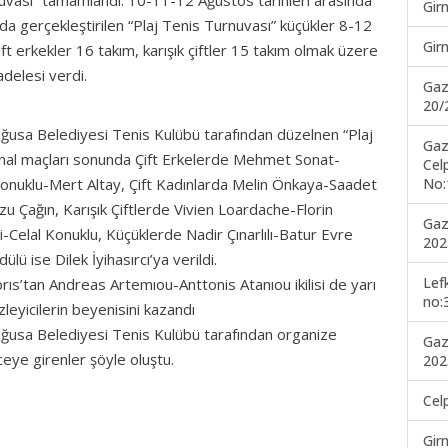
rnuvası” tamamlandı. 10-11-12 Ağustos tarihleri arasında
Gir
a gerçekleştirilen “Plaj Tenis Turnuvası” küçükler 8-12
Gir
ift erkekler 16 takım, karışık çiftler 15 takım olmak üzere
delesi verdi.
Gaz
20/
ğusa Belediyesi Tenis Kulübü tarafından düzelnen “Plaj
Gaz
final maçları sonunda Çift Erkelerde Mehmet Sonat-
Cel
No:
l Konuklu-Mert Altay, Çift Kadınlarda Melin Önkaya-Saadet
-Arzu Çağın, Karışık Çiftlerde Vivien Loardache-Florin
Gaz
lli-Celal Konuklu, Küçüklerde Nadir Çınarlılı-Batur Evre
202
lü ise Dilek İyihasırcı’ya verildi.
Lef
rıs’tan Andreas Artemıou-Anttonis Atanıou ikilisi de yarı
no:
leyicilerin beyenisini kazandı
ğusa Belediyesi Tenis Kulübü tarafından organize
Gaz
eye girenler şöyle oluştu.
202
Cel
Gir