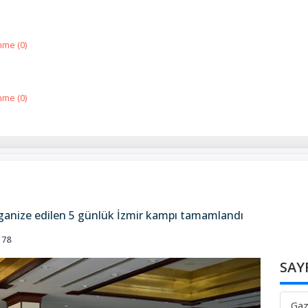
nme (
0
)
nme (
0
)
ganize edilen 5 günlük İzmir kampı tamamlandı
178
SAY
Gaz