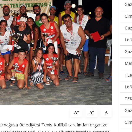
Gaz
Gir
Gaz
Lef
Gaz
Mah
TER
Lef
TEK
Gaz
Gir
imağusa Belediyesi Tenis Kulübü tarafından organize