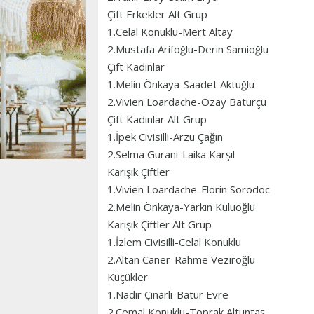
Çift Erkekler Alt Grup
1.Celal Konuklu-Mert Altay
2.Mustafa Arifoğlu-Derin Samioğlu
Çift Kadınlar
1.Melin Önkaya-Saadet Aktuğlu
2.Vivien Loardache-Özay Baturçu
Çift Kadınlar Alt Grup
1.İpek Civisilli-Arzu Çağın
2.Selma Gurani-Laika Karşıl
Karışık Çiftler
1.Vivien Loardache-Florin Sorodoc
2.Melin Önkaya-Yarkın Kuluoğlu
Karışık Çiftler Alt Grup
1.İzlem Civisilli-Celal Konuklu
2.Altan Caner-Rahme Veziroğlu
Küçükler
1.Nadir Çınarlı-Batur Evre
2.Cemal Konuklu-Toprak Altuntaş