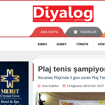
ANA SAYFA
YAZARLAR
KIBRIS
GÜNEY
TÜRKİYE
DÜN
Plaj tenis şampiyo
Kocareis Plajı’nda 3 gün süren Plaj T
Son Dakika
14 Ağustos 2018 Salı 10:37