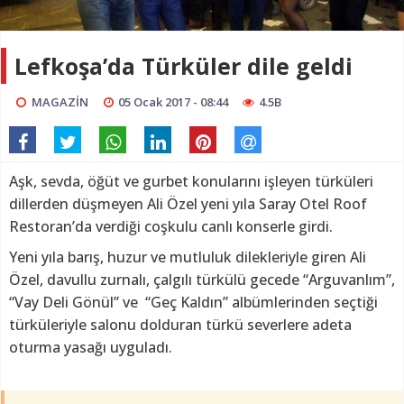
Lefkoşa’da Türküler dile geldi
MAGAZİN
05 Ocak 2017 - 08:44
4.5B
Aşk, sevda, öğüt ve gurbet konularını işleyen türküleri
dillerden düşmeyen Ali Özel yeni yıla Saray Otel Roof
Restoran’da verdiği coşkulu canlı konserle girdi.
Yeni yıla barış, huzur ve mutluluk dilekleriyle giren Ali
Özel, davullu zurnalı, çalgılı türkülü gecede “Arguvanlım”,
“Vay Deli Gönül” ve “Geç Kaldın” albümlerinden seçtiği
türküleriyle salonu dolduran türkü severlere adeta
oturma yasağı uyguladı.