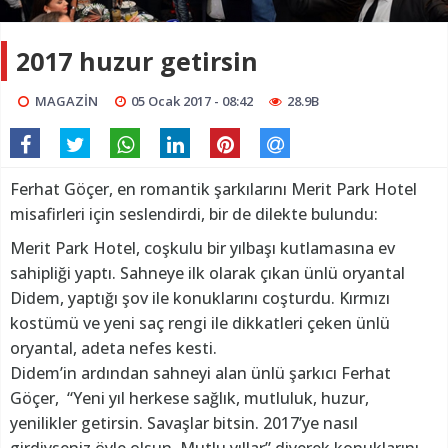
2017 huzur getirsin
MAGAZİN
05 Ocak 2017 - 08:42
28.9B
Ferhat Göçer, en romantik şarkılarını Merit Park Hotel
misafirleri için seslendirdi, bir de dilekte bulundu:
Merit Park Hotel, coşkulu bir yılbaşı kutlamasına ev
sahipliği yaptı. Sahneye ilk olarak çıkan ünlü oryantal
Didem, yaptığı şov ile konuklarını coşturdu. Kırmızı
kostümü ve yeni saç rengi ile dikkatleri çeken ünlü
oryantal, adeta nefes kesti.
Didem’in ardından sahneyi alan ünlü şarkıcı Ferhat
Göçer, “Yeni yıl herkese sağlık, mutluluk, huzur,
yenilikler getirsin. Savaşlar bitsin. 2017’ye nasıl
girdiyseniz öyle olsun. Mutlu yıllar” diyerek konuklarını