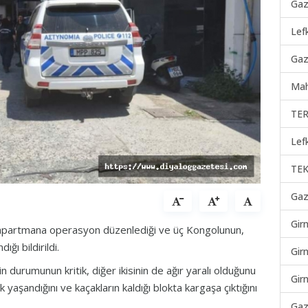
Gaz
Lef
Gaz
Mah
TER
Lef
TEK
Gaz
Gir
r apartmana operasyon düzenlediği ve üç Kongolunun,
ğı bildirildi.
Gir
 durumunun kritik, diğer ikisinin de ağır yaralı olduğunu
Gir
yaşandığını ve kaçakların kaldığı blokta kargaşa çıktığını
Gaz