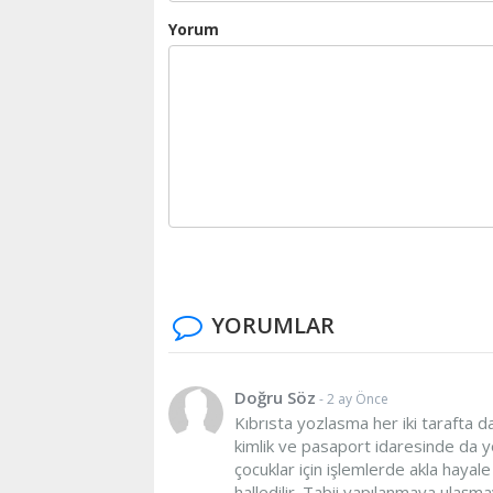
Yorum
YORUMLAR
Doğru Söz
- 2 ay Önce
Kıbrısta yozlasma her iki tarafta 
kimlik ve pasaport idaresinde da yo
çocuklar için işlemlerde akla haya
halledilir. Tabii yapılanmaya ulaşmayı