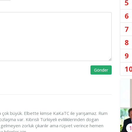
5
6
7
8
9
1
Gönder
da çok büyük. Elbette kimse KaKaTC ile yarışamaz. Rum
zlaşma var. Kıbrısli Türkiyeli evliliklerinden dogan
le gelmeyen zorluk çıkarılır ama rüşvet verince hemen
 bilenler için.