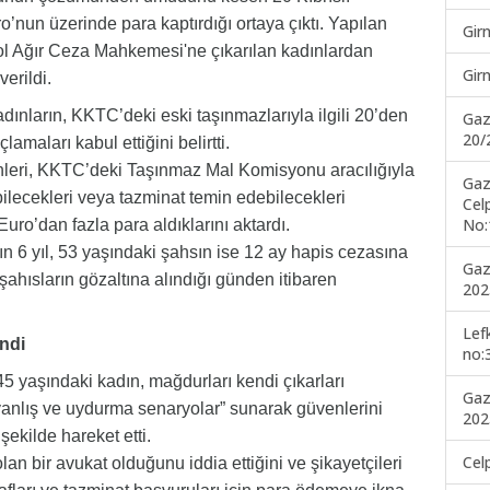
o’nun üzerinde para kaptırdığı ortaya çıktı. Yapılan
Gir
ol Ağır Ceza Mahkemesi'ne çıkarılan kadınlardan
Gir
verildi.
nların, KKTC’deki eski taşınmazlarıyla ilgili 20’den
Gaz
20/
maları kabul ettiğini belirtti.
nleri, KKTC’deki Taşınmaz Mal Komisyonu aracılığıyla
Gaz
lecekleri veya tazminat temin edebilecekleri
Cel
No:
uro’dan fazla para aldıklarını aktardı.
6 yıl, 53 yaşındaki şahsın ise 12 ay hapis cezasına
Gaz
şahısların gözaltına alındığı günden itibaren
202
Lef
endi
no:
yaşındaki kadın, mağdurları kendi çıkarları
Gaz
yanlış ve uydurma senaryolar” sunarak güvenlerini
202
şekilde hareket etti.
Cel
n bir avukat olduğunu iddia ettiğini ve şikayetçileri