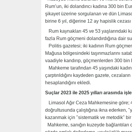
Rum’un, iki dolandırıcı kadına 300 bin Eur
şikayet üzerine sorgulanan ve dün Limas
birine 6 yıl, diğerine 12 ay hapislik cezası 
Rum kaynakları 45 ve 53 yaşlarındaki kadı
fazla Rum göçmeni dolandırdığına dair suçla
Politis gazetesi; iki kadının Rum göçme
Mağusa bölgesindeki taşınmazlarını satabi
vaadiyle kandırıp, göçmenlerden 300 bin E
Mahkeme tarafından 45 yaşındaki kadının 
çarptırıldığını kaydeden gazete, cezaların 
hesaplandığını ekledi.
Suçlar 2023 ile 2025 yılları arasında işl
Limasol Ağır Ceza Mahkemesine göre; 45 
doğrultusunda çalıştığına ikna ederken, "
kazanmak için "sistematik ve metodik" bir 
Mahkeme, sanığın kuzeyde bağlantıları ola