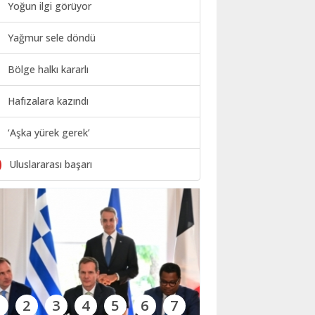
Yoğun ilgi görüyor
Yağmur sele döndü
Bölge halkı kararlı
Hafızalara kazındı
‘Aşka yürek gerek’
0
Uluslararası başarı
1
2
3
4
5
6
7