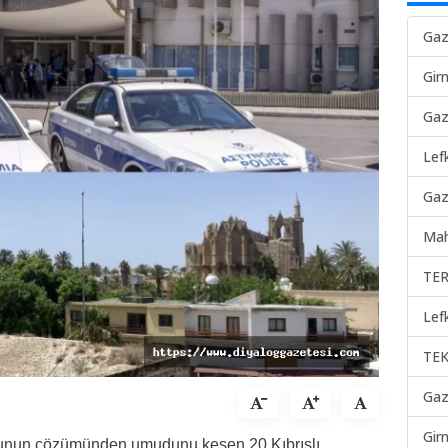
Gaz
Gir
Gaz
Lef
Gaz
Mah
TER
Lef
TEK
Gaz
Gir
unun çözümünden umudunu kesen 20 Kıbrıslı