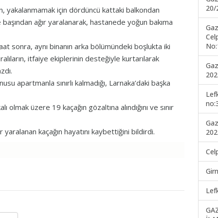
20/
n, yakalanmamak için dördüncü kattaki balkondan
ve başından ağır yaralanarak, hastanede yoğun bakıma
Gaz
Cel
No:
t sonra, aynı binanın arka bölümündeki boşlukta iki
ıların, itfaiye ekiplerinin desteğiyle kurtarılarak
Gaz
zdı.
202
u apartmanla sınırlı kalmadığı, Larnaka’daki başka
Lef
no:
 olmak üzere 19 kaçağın gözaltına alındığını ve sınır
Gaz
yaralanan kaçağın hayatını kaybettiğini bildirdi.
202
Cel
Gir
Lef
GA