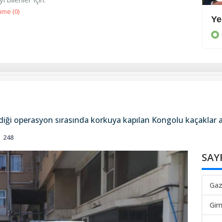
nme (
0
)
Hükümete tepki
Ye
GÜNEY
rdiği operasyon sırasında korkuya kapılan Kongolu kaçaklar
248
SAY
Gaz
Gir