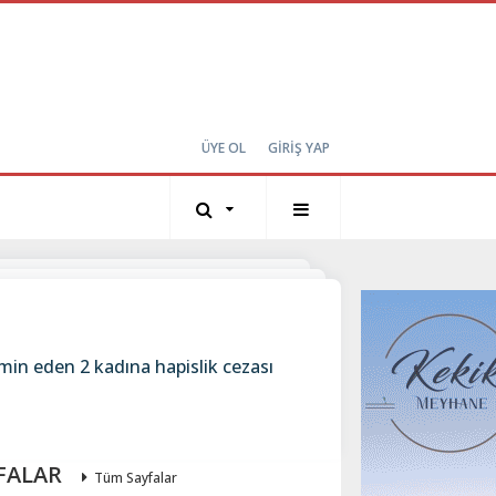
ÜYE OL
GİRİŞ YAP
in eden 2 kadına hapislik cezası
FALAR
Tüm Sayfalar