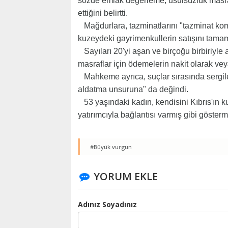
sözde emlak değerleme, usulsüzlük masraf
ettiğini belirtti.
Mağdurlara, tazminatlarını "tazminat komi
kuzeydeki gayrimenkullerin satışını tamam
Sayıları 20'yi aşan ve birçoğu birbiriyle 
masraflar için ödemelerin nakit olarak veya 
Mahkeme ayrıca, suçlar sırasında sergile
aldatma unsuruna" da değindi.
53 yaşındaki kadın, kendisini Kıbrıs'ın k
yatırımcıyla bağlantısı varmış gibi göster
#Büyük vurgun
YORUM EKLE
Adınız Soyadınız