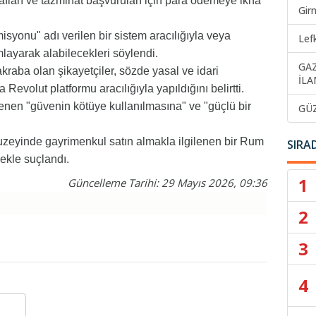
ları ve tazminat başvuruları için para ödemeye ikna
Gir
syonu" adı verilen bir sistem aracılığıyla veya
Lef
layarak alabilecekleri söylendi.
GA
akraba olan şikayetçiler, sözde yasal ve idari
İLA
Revolut platformu aracılığıyla yapıldığını belirtti.
nen "güvenin kötüye kullanılmasına" ve "güçlü bir
GÜ
uzeyinde gayrimenkul satın almakla ilgilenen bir Rum
SIRA
mekle suçlandı.
1
Güncelleme Tarihi: 29 Mayıs 2026, 09:36
2
3
4