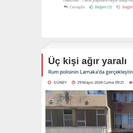
Cevapla
Beğen (
1
)
Beğe
Üç kişi ağır yaralı
Rum polisinin Larnaka’da gerçekleşti
GÜNEY
29 Mayıs 2026 Cuma 09:21