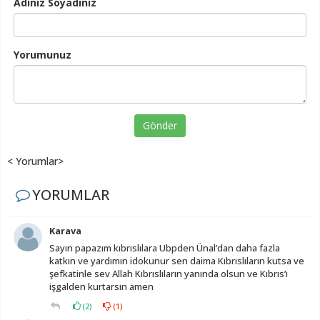
Adınız Soyadınız
Yorumunuz
Gönder
< Yorumlar>
YORUMLAR
Karava
Sayın papazım kıbrıslılara Ubpden Ünal’dan daha fazla
katkın ve yardımın idokunur sen daima Kıbrıslıların kutsa ve
şefkatinle sev Allah Kıbrıslıların yanında olsun ve Kıbrıs’ı
işgalden kurtarsın amen
(
2
)
(
1
)