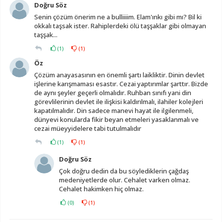
Doğru Söz
Senin çözüm önerim ne a bulliiiim. Elam'ınkı gibi mı? Bil ki
okkalı taşsak ister. Rahiplerdeki ölü taşşaklar gibi olmayan
taşşak...
(
1
)
(
1
)
Öz
Çözüm anayasasının en önemli şartı laikliktir. Dinin devlet
işlerine karışmaması esastır. Cezai yaptırımlar şarttır. Bizde
de aynı şeyler geçerli olmalıdır. Ruhban sınıfı yani din
görevlilerinin devlet ile ilişkisi kaldırılmalı, ilahiler kolejleri
kapatılmalıdır. Din sadece manevi hayat ile ilgilenmeli,
dünyevi konularda fikir beyan etmeleri yasaklanmalı ve
cezai müeyyidelere tabi tutulmalıdır
(
1
)
(
1
)
Doğru Söz
Çok doğru dedin da bu söylediklerin çağdaş
medeniyetlerde olur. Cehalet varken olmaz.
Cehalet hakimken hiç olmaz.
(
0
)
(
1
)