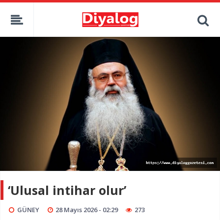
‘Ulusal intihar olur’
GÜNEY
28 Mayıs 2026 - 02:29
273