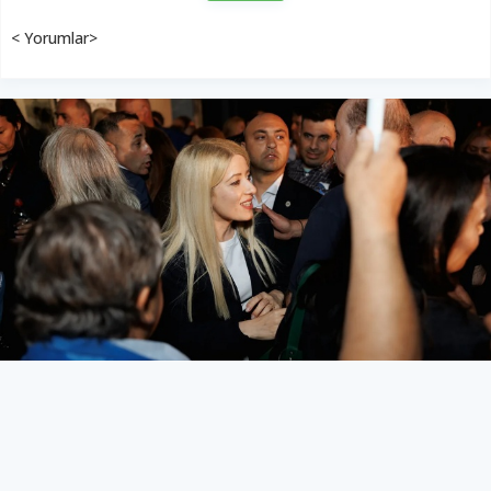
< Yorumlar>
Destek arıyor
GÜNEY
28 Mayıs 2026 - 02:19
134