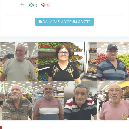
(
1
)
(
0
)
DAHA FAZLA YORUM GÖSTER