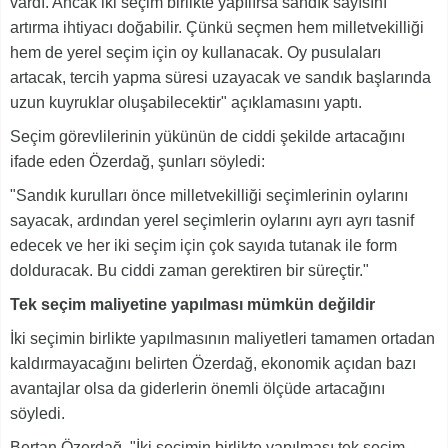
vardı. Ancak iki seçim birlikte yapılırsa sandık sayısını
artırma ihtiyacı doğabilir. Çünkü seçmen hem milletvekilliği
hem de yerel seçim için oy kullanacak. Oy pusulaları
artacak, tercih yapma süresi uzayacak ve sandık başlarında
uzun kuyruklar oluşabilecektir" açıklamasını yaptı.
Seçim görevlilerinin yükünün de ciddi şekilde artacağını
ifade eden Özerdağ, şunları söyledi:
"Sandık kurulları önce milletvekilliği seçimlerinin oylarını
sayacak, ardından yerel seçimlerin oylarını ayrı ayrı tasnif
edecek ve her iki seçim için çok sayıda tutanak ile form
dolduracak. Bu ciddi zaman gerektiren bir süreçtir."
Tek seçim maliyetine yapılması mümkün değildir
İki seçimin birlikte yapılmasının maliyetleri tamamen ortadan
kaldırmayacağını belirten Özerdağ, ekonomik açıdan bazı
avantajlar olsa da giderlerin önemli ölçüde artacağını
söyledi.
Bertan Özerdağ, "İki seçimin birlikte yapılması tek seçim