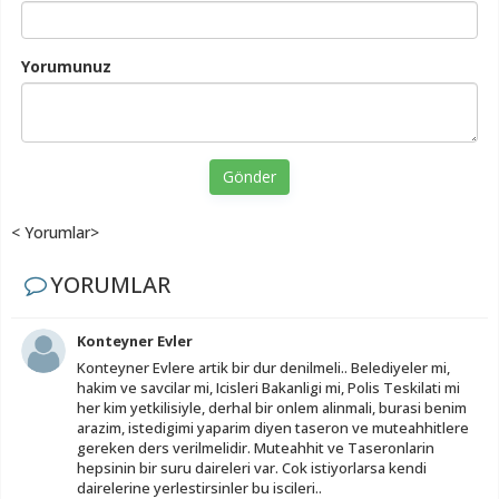
Yorumunuz
Gönder
< Yorumlar>
YORUMLAR
Konteyner Evler
Konteyner Evlere artik bir dur denilmeli.. Belediyeler mi,
hakim ve savcilar mi, Icisleri Bakanligi mi, Polis Teskilati mi
her kim yetkilisiyle, derhal bir onlem alinmali, burasi benim
arazim, istedigimi yaparim diyen taseron ve muteahhitlere
gereken ders verilmelidir. Muteahhit ve Taseronlarin
hepsinin bir suru daireleri var. Cok istiyorlarsa kendi
dairelerine yerlestirsinler bu iscileri..