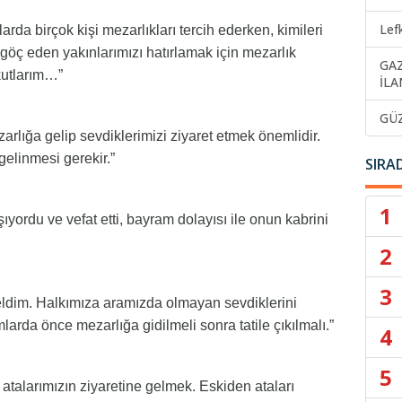
Lef
rda birçok kişi mezarlıkları tercih ederken, kimileri
n göç eden yakınlarımızı hatırlamak için mezarlık
GA
kutlarım…”
İLA
GÜ
arlığa gelip sevdiklerimizi ziyaret etmek önemlidir.
gelinmesi gerekir.”
SIRA
1
yordu ve vefat etti, bayram dolayısı ile onun kabrini
2
3
ldim. Halkımıza aramızda olmayan sevdiklerini
larda önce mezarlığa gidilmeli sonra tatile çıkılmalı.”
4
5
talarımızın ziyaretine gelmek. Eskiden ataları