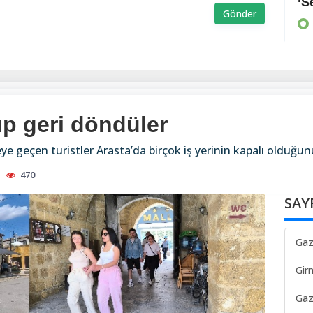
Arayan, soran olmadı
‘S
Gönder
KIBRIS
ıp geri döndüler
 geçen turistler Arasta’da birçok iş yerinin kapalı olduğunu
470
SAY
Gaz
Gir
Gaz