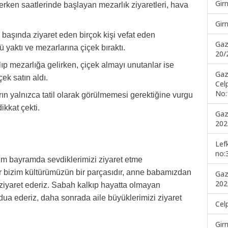
Gir
rken saatlerinde başlayan mezarlık ziyaretleri, hava
Gir
 başında ziyaret eden birçok kişi vefat eden
Gaz
 yaktı ve mezarlarına çiçek bıraktı.
20/
lıp mezarlığa gelirken, çiçek almayı unutanlar ise
Gaz
çek satın aldı.
Cel
No:
n yalnızca tatil olarak görülmemesi gerektiğine vurgu
ikkat çekti.
Gaz
202
Lef
no:
ım bayramda sevdiklerimizi ziyaret etme
r bizim kültürümüzün bir parçasıdır, anne babamızdan
Gaz
202
ziyaret ederiz. Sabah kalkıp hayatta olmayan
dua ederiz, daha sonrada aile büyüklerimizi ziyaret
Cel
Gir