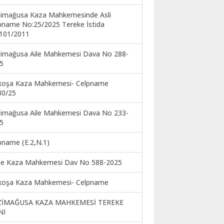
imağusa Kaza Mahkemesinde Asli
pname No:25/2025 Tereke İstida
101/2011
imağusa Aile Mahkemesi Dava No 288-
5
koşa Kaza Mahkemesi- Celpname
30/25
imağusa Aile Mahkemesi Dava No 233-
5
pname (E.2,N.1)
ne Kaza Mahkemesi Dav No 588-2025
koşa Kaza Mahkemesi- Celpname
ZİMAĞUSA KAZA MAHKEMESİ TEREKE
NI