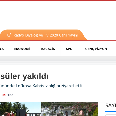
Radyo Diyalog ve TV 2020 Canlı Yayını
YA
EKONOMİ
MAGAZİN
SPOR
GENÇ VİZYON
süler yakıldı
ününde Lefkoşa Kabristanlığını ziyaret etti
162
SAY