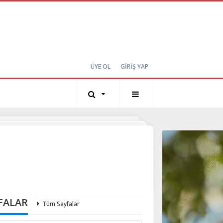
ÜYE OL
GİRİŞ YAP
FALAR
Tüm Sayfalar