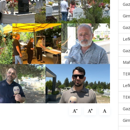
Gaz
Gir
Gaz
Lef
Gaz
Mah
TER
Lef
TEK
Gaz
Gir