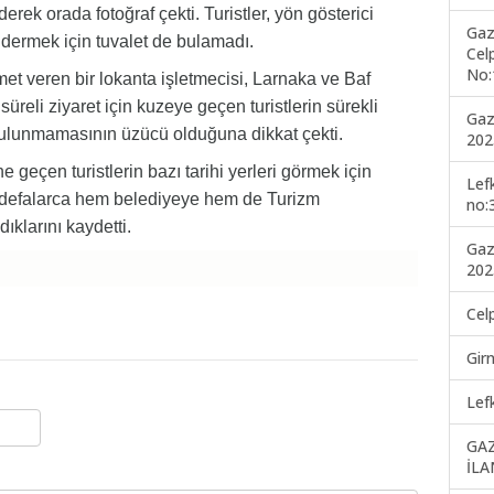
rek orada fotoğraf çekti. Turistler, yön gösterici
Gaz
dermek için tuvalet de bulamadı.
Cel
No:
et veren bir lokanta işletmecisi, Larnaka ve Baf
reli ziyaret için kuzeye geçen turistlerin sürekli
Gaz
bulunmamasının üzücü olduğuna dikkat çekti.
202
eçen turistlerin bazı tarihi yerleri görmek için
Lef
u defalarca hem belediyeye hem de Turizm
no:
ıklarını kaydetti.
Gaz
202
Cel
Gir
Lef
GA
İLA