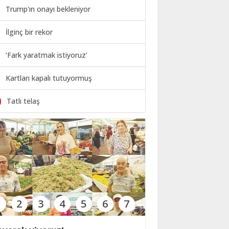
Trump'ın onayı bekleniyor
İlginç bir rekor
‘Fark yaratmak istiyoruz’
Kartları kapalı tutuyormuş
0
Tatlı telaş
1
2
3
4
5
6
7