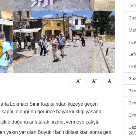
Lef
Gaz
Mah
TER
Lef
TEK
Gaz
Gir
Gir
rlarla Lokmacı Sınır Kapısı’ndan kuzeye geçen
nin kapalı olduğunu görünce hayal kırıklığı yaşandı.
Gir
tili olduğunu anlatarak hizmet vermeye çalıştı.
Gaz
 en yakın yer olan Büyük Han’ı dolaştıktan sonra geri
20/