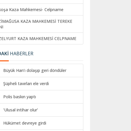
koşa Kaza Mahkemesi- Celpname
ZİMAĞUSA KAZA MAHKEMESİ TEREKE
NI
ZELYURT KAZA MAHKEMESİ CELPNAME
DAKİ
HABERLER
Büyük Han’ı dolaşıp geri döndüler
Şüpheli tavırları ele verdi
Polis baskın yaptı
‘Ulusal intihar olur’
Hükümet devreye girdi