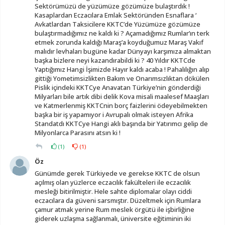
Sektörümüzü de yüzümüze gözümüze bulaştırdık !
Kasaplardan Eczacılara Emlak Sektöründen Esnaflara ‘
Avkatlardan Taksicilere KKTC’de Yüzümüze gözümüze
bulaştırmadığımız ne kaldı ki ? Açamadığımız Rumlar’ın terk
etmek zorunda kaldığı Maraş’a koyduğumuz Maraş Vakıf
malıdır levhaları bugüne kadar Dünyayı karşımıza almaktan
başka bizlere neyi kazandırabildi ki ? 40 Yıldır KKTCde
Yaptığımız Hangi İşimizde Hayır kaldı acaba ! Pahalılığın alıp
gittiği Yometimsizlikten Bakım ve Onarımsızlıktan dökülen
Pislik içindeki KKTCye Anavatan Türkiye’nin gönderdiği
Milyarları bile artık dibi delik Kova misali maalesef Maaşları
ve Katmerlenmiş KKTCnin borç faizlerini ödeyebilmekten
başka bir iş yapamıyor i Avrupalı olmak isteyen Afrika
Standatdı KKTCye Hangi aklı başında bir Yatırımcı gelip de
Milyonlarca Parasını atsın ki !
(
1
)
(
1
)
Öz
Günümde gerek Türkiyede ve gerekse KKTC de olsun
açılmış olan yüzlerce eczacılık fakülteleri ile eczacılık
mesleği bitirilmiştir. Hele sahte diplomalar olayı ciddi
eczacılara da güveni sarsmıştır. Düzeltmek için Rumlara
çamur atmak yerine Rum meslek örgütü ile işbirliğine
giderek uzlaşma sağlanmalı, üniversite eğitiminin iki