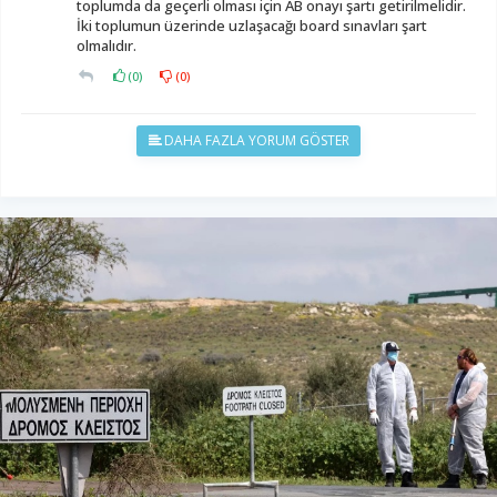
toplumda da geçerli olması için AB onayı şartı getirilmelidir.
İki toplumun üzerinde uzlaşacağı board sınavları şart
olmalıdır.
(
0
)
(
0
)
DAHA FAZLA YORUM GÖSTER