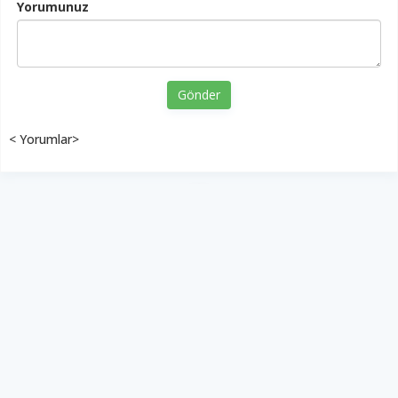
Yorumunuz
Gönder
< Yorumlar>
YUKARI ÇIK
Yazılım:
TE Bilişim
Diyalog Gazetesi - Tüm hakları saklıdır.
Copyright © 2026