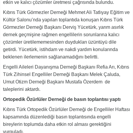
etkin ve kalıcı çözümler üretmesi çağrısında bulundu.
Kıbrıs Türk Görmezler Derneği Mehmet Ali Tatlıyay Eğitim ve
Kültür Salonu’nda yapılan toplantıda konuşan Kıbrıs Türk
Görmezler Derneği Başkanı Derviş Yücetürk, yarım asırlık
dernek geçmişine rağmen engellilerin sorunlarına kalıcı
çözümler üretilememesinden duydukları üzüntüyü dile
getirdi. Yücetürk, istihdam ve nakdi yardım konularında
beklenen ilerlemenin sağlanamadığını belirtti.
Engelli Aileleri Dayanışma Derneği Başkanı Refia Arı, Kıbrıs
Türk Zihinsel Engelliler Derneği Başkanı Melek Çaluda,
Umut Otizm Derneği Başkanı Mustafa Özerdem de
taleplerini aktardı.
Ortopedik Özürlüler Derneği de basın toplantısı yaptı
Kıbrıs Türk Ortopedik Özürlüler Derneği de Engelliler Haftası
kapsamında düzenlediği basın toplantısında engelli
bireylerin toplumda daha etkin rol alması gerektiğini
vurguladı.