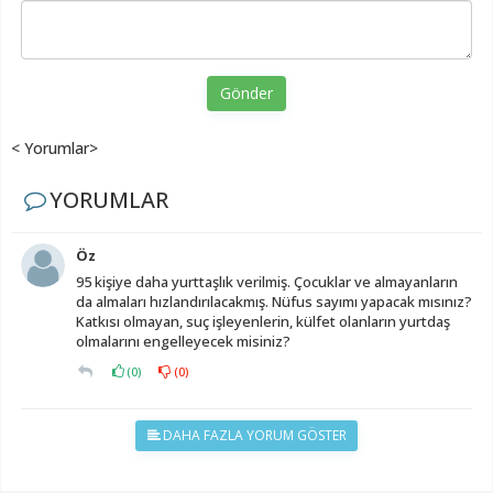
Gönder
< Yorumlar>
YORUMLAR
Öz
95 kişiye daha yurttaşlık verilmiş. Çocuklar ve almayanların
da almaları hızlandırılacakmış. Nüfus sayımı yapacak mısınız?
Katkısı olmayan, suç işleyenlerin, külfet olanların yurtdaş
olmalarını engelleyecek misiniz?
(
0
)
(
0
)
DAHA FAZLA YORUM GÖSTER