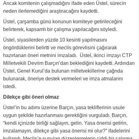
Ancak komitenin çalışmadığını ifade eden Üstel, sürecin
neden ilerlemediğini araştıracağını kaydetti.
Üstel, çarşamba günü konunun komiteye getirileceğini
belirterek, kapsamlı bir çalışma yapılacağını söyledi.
Üstel, siyasilerden yüzde 10 kesinti yapılmasını
öngördüklerini belirtti ve meclis görevlisini çağırarak
hazırlanan öneri metnini imzaladı. Üstel, ikinci imzayı CTP
Milletvekili Devrim Barçın’dan beklediğini kaydetti. Ardından
Üstel, Genel Kurul’da bulunan milletvekillerine çağrıda
bulunarak, öneriye destek vermeleri ve imza atmalarını
istedi.
Dilekçe gibi öneri olmaz
Üstel’in bu adımı üzerine Barçın, yasa tekliflerinin usule
uygun şekilde hazırlanması gerektiğini vurguladı. Barçın,
“kendi içinizde birliği sağlayın, gelin. Yasa önerisi getirin,
imzalamayın, dilekçe gibi yasa önerisi mi olur?” ifadelerini
kullandı. Meclis’e sunulan düzenlemelerin ciddi bir çalışma