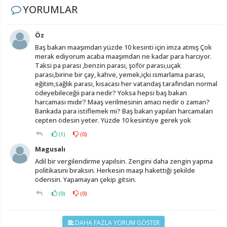
YORUMLAR
Öz
Baş bakan maaşımdan yüzde 10 kesinti için imza atmış Çok
merak ediyorum acaba maaşımdan ne kadar para harcıyor.
Taksi pa parası ,benzin parası, şoför parası,uçak
parası,birine bir çay, kahve, yemek,içki ısmarlama parası,
eğitim,sağlık parası, kısacası her vatandaş tarafından normal
ödeyebileceğii para nedir? Yoksa hepsi baş bakan
harcaması mıdır? Maaş verilmesinin amacı nedir o zaman?
Bankada para istiflemek mi? Baş bakan yapılan harcamaları
cepten ödesin yeter. Yüzde 10 kesintiye gerek yok
(
1
)
(
0
)
Magusalı
Adil bir vergilendirme yapılsin. Zengini daha zengin yapma
politikasını bıraksın. Herkesin maaşı hakettiği şekilde
ödensin. Yapamayan çekip gitsin.
(
0
)
(
0
)
DAHA FAZLA YORUM GÖSTER